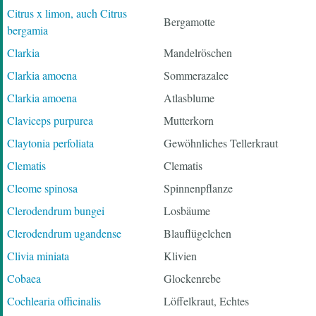
Citrus x limon, auch Citrus
Bergamotte
bergamia
Clarkia
Mandelröschen
Clarkia amoena
Sommerazalee
Clarkia amoena
Atlasblume
Claviceps purpurea
Mutterkorn
Claytonia perfoliata
Gewöhnliches Tellerkraut
Clematis
Clematis
Cleome spinosa
Spinnenpflanze
Clerodendrum bungei
Losbäume
Clerodendrum ugandense
Blauflügelchen
Clivia miniata
Klivien
Cobaea
Glockenrebe
Cochlearia officinalis
Löffelkraut, Echtes