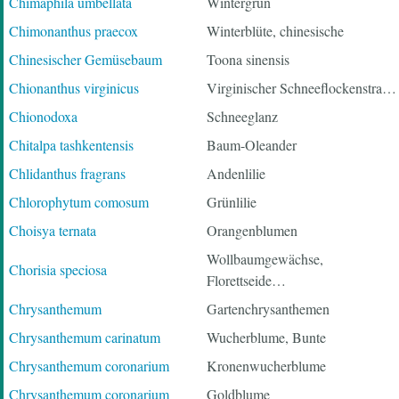
Chimaphila umbellata
Wintergrün
Chimonanthus praecox
Winterblüte, chinesische
Chinesischer Gemüsebaum
Toona sinensis
Chionanthus virginicus
Virginischer Schneeflockenstra…
Chionodoxa
Schneeglanz
Chitalpa tashkentensis
Baum-Oleander
Chlidanthus fragrans
Andenlilie
Chlorophytum comosum
Grünlilie
Choisya ternata
Orangenblumen
Wollbaumgewächse,
Chorisia speciosa
Florettseide…
Chrysanthemum
Gartenchrysanthemen
Chrysanthemum carinatum
Wucherblume, Bunte
Chrysanthemum coronarium
Kronenwucherblume
Chrysanthemum coronarium
Goldblume