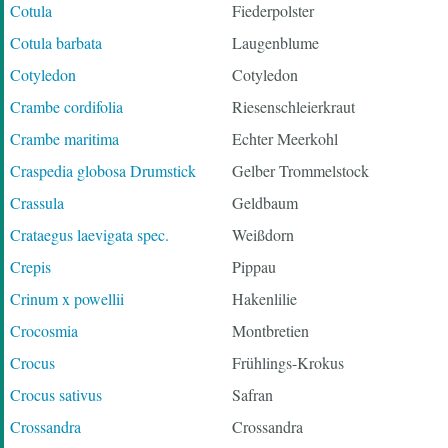
Cotula
Fiederpolster
Cotula barbata
Laugenblume
Cotyledon
Cotyledon
Crambe cordifolia
Riesenschleierkraut
Crambe maritima
Echter Meerkohl
Craspedia globosa Drumstick
Gelber Trommelstock
Crassula
Geldbaum
Crataegus laevigata spec.
Weißdorn
Crepis
Pippau
Crinum x powellii
Hakenlilie
Crocosmia
Montbretien
Crocus
Frühlings-Krokus
Crocus sativus
Safran
Crossandra
Crossandra