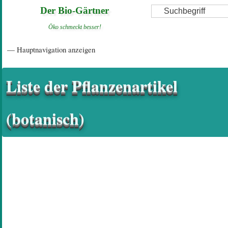
Direkt
Suche
Der Bio-Gärtner
zum
Öko schmeckt besser!
Inhalt
Hauptnavigation
— Hauptnavigation anzeigen
Startseite
Einführungsartikel
Diskussionsforum
Hilfeseiten/ Impressum
Liste der Pflanzenartikel
(botanisch)