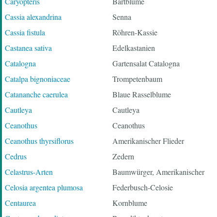
Caryopteris
Bartblume
Cassia alexandrina
Senna
Cassia fistula
Röhren-Kassie
Castanea sativa
Edelkastanien
Catalogna
Gartensalat Catalogna
Catalpa bignoniaceae
Trompetenbaum
Catananche caerulea
Blaue Rasselblume
Cautleya
Cautleya
Ceanothus
Ceanothus
Ceanothus thyrsiflorus
Amerikanischer Flieder
Cedrus
Zedern
Celastrus-Arten
Baumwürger, Amerikanischer
Celosia argentea plumosa
Federbusch-Celosie
Centaurea
Kornblume