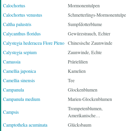
Calochortus
Mormonentulpen
Calochortus venustus
Schmetterlings-Mormonentulpe
Caltha palustris
Sumpfdotterblume
Calycanthus floridus
Gewürzstrauch, Echter
Calystegia hederacea Flore Pleno
Chinesische Zaunwinde
Calystegia sepium
Zaunwinde, Echte
Camassia
Prärielilien
Camellia japonica
Kamelien
Camellia sinensis
Tee
Campanula
Glockenblumen
Campanula medium
Marien-Glockenblumen
Trompetenblumen,
Campsis
Amerikanische…
Camptotheka acuminata
Glücksbaum