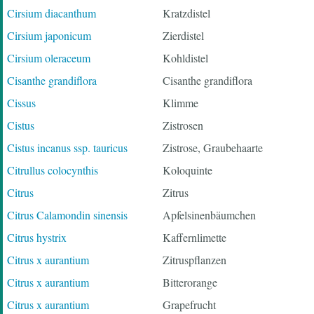
Cirsium diacanthum
Kratzdistel
Cirsium japonicum
Zierdistel
Cirsium oleraceum
Kohldistel
Cisanthe grandiflora
Cisanthe grandiflora
Cissus
Klimme
Cistus
Zistrosen
Cistus incanus ssp. tauricus
Zistrose, Graubehaarte
Citrullus colocynthis
Koloquinte
Citrus
Zitrus
Citrus Calamondin sinensis
Apfelsinenbäumchen
Citrus hystrix
Kaffernlimette
Citrus x aurantium
Zitruspflanzen
Citrus x aurantium
Bitterorange
Citrus x aurantium
Grapefrucht