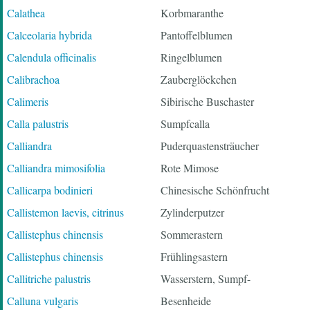
Calathea
Korbmaranthe
Calceolaria hybrida
Pantoffelblumen
Calendula officinalis
Ringelblumen
Calibrachoa
Zauberglöckchen
Calimeris
Sibirische Buschaster
Calla palustris
Sumpfcalla
Calliandra
Puderquastensträucher
Calliandra mimosifolia
Rote Mimose
Callicarpa bodinieri
Chinesische Schönfrucht
Callistemon laevis, citrinus
Zylinderputzer
Callistephus chinensis
Sommerastern
Callistephus chinensis
Frühlingsastern
Callitriche palustris
Wasserstern, Sumpf-
Calluna vulgaris
Besenheide