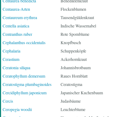
Centaurea benedicta
Benediktenkraut
Centaurea-Arten
Flockenblumen
Centaureum erythrea
Tausendgüldenkraut
Centella asiatica
Indische Wassernabel
Centranthus ruber
Rote Spornblume
Cephalanthus occidentalis
Knopfbusch
Cephalaria
Schuppenköpfe
Cerastium
Ackerhornkraut
Ceratonia siliqua
Johannisbrotbaum
Ceratophyllum demersum
Raues Hornblatt
Ceratostigma plumbaginoides
Ceratostigma
Cercidiphyllum japonicum
Japanischer Kuchenbaum
Cercis
Judasbäume
Ceropegia woodii
Leuchterblume