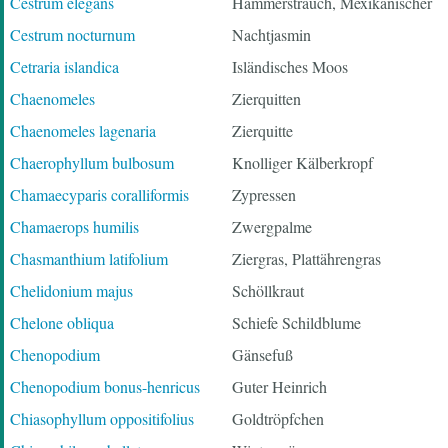
Cestrum elegans
Hammerstrauch, Mexikanischer
Cestrum nocturnum
Nachtjasmin
Cetraria islandica
Isländisches Moos
Chaenomeles
Zierquitten
Chaenomeles lagenaria
Zierquitte
Chaerophyllum bulbosum
Knolliger Kälberkropf
Chamaecyparis coralliformis
Zypressen
Chamaerops humilis
Zwergpalme
Chasmanthium latifolium
Ziergras, Plattährengras
Chelidonium majus
Schöllkraut
Chelone obliqua
Schiefe Schildblume
Chenopodium
Gänsefuß
Chenopodium bonus-henricus
Guter Heinrich
Chiasophyllum oppositifolius
Goldtröpfchen