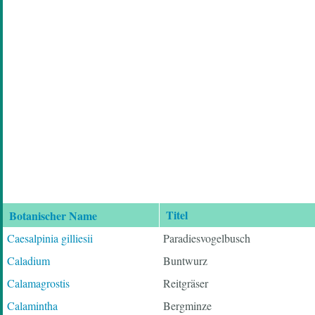
Titel
Botanischer Name
Absteigend
sortieren
Caesalpinia gilliesii
Paradiesvogelbusch
Caladium
Buntwurz
Calamagrostis
Reitgräser
Calamintha
Bergminze