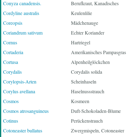
Conyza canadensis.
Berufkraut, Kanadisches
Cordyline australis
Keulenlilie
Coreopsis
Mädchenauge
Coriandrum sativum
Echter Koriander
Cornus
Hartriegel
Cortaderia
Amerikanisches Pampasgras
Cortusa
Alpenheilglöckchen
Corydalis
Corydalis solida
Corylopsis-Arten
Scheinhaseln
Corylus avellana
Haselnussstrauch
Cosmos
Kosmeen
Cosmos atrosanguineus
Duft-Schokoladen-Blume
Cotinus
Perückenstrauch
Cotoneaster bullatus
Zwergmispeln, Cotoneaster