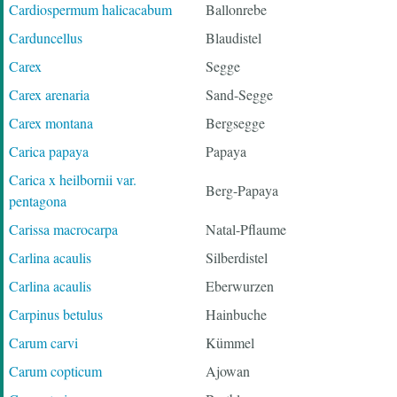
Cardiospermum halicacabum
Ballonrebe
Carduncellus
Blaudistel
Carex
Segge
Carex arenaria
Sand-Segge
Carex montana
Bergsegge
Carica papaya
Papaya
Carica x heilbornii var.
Berg-Papaya
pentagona
Carissa macrocarpa
Natal-Pflaume
Carlina acaulis
Silberdistel
Carlina acaulis
Eberwurzen
Carpinus betulus
Hainbuche
Carum carvi
Kümmel
Carum copticum
Ajowan