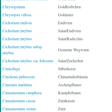
Chrysogonum
Goldkörbchen
Chrysopsis villosa
Goldaster
Cichorium endivia
Endivien
Cichorium intybus
Salat/Endivien
Cichorium intybus
Salat/Radicchio
Cichorium intybus subsp.
Gemeine Wegwarte
intybus
Cichorium intybus var. foliosum
Salat/Zuckerhut
Cimicifuga
Silberkerze
Cinchona pubescens
Chinarindenbäume
Cineraria maritima
Aschenpflanze
Cinnamomum camphora
Kampferbaum
Cinnamomum cassia
Zimtkassie
Cinnamomum verum
Zimt