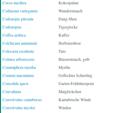
Cocos nucifera
Kokospalme
Codiaeum variegatum
Wunderstrauch
Codonopis pilosula
Dang-Shen
Codonopsis
Tigerglocke
Coffea arabica
Kaffee
Colchicum autumnale
Herbstzeitlose
Colocasia esculenta
Taro
Colutea arborescens
Blasenstrauch, gelb
Commiphora myrrha
Myrrhe
Conium maculatum
Gefleckter Schierling
Consolida ajacis
Garten-Feldrittersporn
Convallaria
Maiglöckchen
Convolvulus cantabricus
Kantabrische Winde
Convolvulus tricolor
Winden