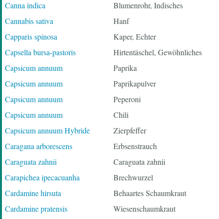
Canna indica
Blumenrohr, Indisches
Cannabis sativa
Hanf
Capparis spinosa
Kaper, Echter
Capsella bursa-pastoris
Hirtentäschel, Gewöhnliches
Capsicum annuum
Paprika
Capsicum annuum
Paprikapulver
Capsicum annuum
Peperoni
Capsicum annuum
Chili
Capsicum annuum Hybride
Zierpfeffer
Caragana arborescens
Erbsenstrauch
Caraguata zahnii
Caraguata zahnii
Carapichea ipecacuanha
Brechwurzel
Cardamine hirsuta
Behaartes Schaumkraut
Cardamine pratensis
Wiesenschaumkraut