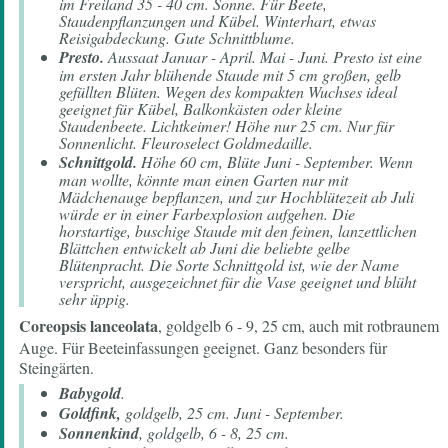
im Freiland 35 - 40 cm. Sonne. Für Beete,
Staudenpflanzungen und Kübel. Winterhart, etwas
Reisigabdeckung. Gute Schnittblume.
Presto.
Aussaat Januar - April. Mai - Juni. Presto ist eine
im ersten Jahr blühende Staude mit 5 cm großen, gelb
gefüllten Blüten. Wegen des kompakten Wuchses ideal
geeignet für Kübel, Balkonkästen oder kleine
Staudenbeete. Lichtkeimer! Höhe nur 25 cm. Nur für
Sonnenlicht. Fleuroselect Goldmedaille.
Schnittgold.
Höhe 60 cm, Blüte Juni - September. Wenn
man wollte, könnte man einen Garten nur mit
Mädchenauge bepflanzen, und zur Hochblütezeit ab Juli
würde er in einer Farbexplosion aufgehen. Die
horstartige, buschige Staude mit den feinen, lanzettlichen
Blättchen entwickelt ab Juni die beliebte gelbe
Blütenpracht. Die Sorte Schnittgold ist, wie der Name
verspricht, ausgezeichnet für die Vase geeignet und blüht
sehr üppig.
Coreopsis lanceolata
, goldgelb 6 - 9, 25 cm, auch mit rotbraunem
Auge. Für Beeteinfassungen geeignet. Ganz besonders für
Steingärten.
Babygold
.
Goldfink,
goldgelb, 25 cm. Juni - September.
Sonnenkind
, goldgelb, 6 - 8, 25 cm.