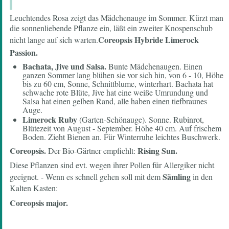
Leuchtendes Rosa zeigt das Mädchenauge im Sommer. Kürzt man
die sonnenliebende Pflanze ein, läßt ein zweiter Knospenschub
Coreopsis Hybride Limerock
nicht lange auf sich warten.
Passion.
Bachata, Jive und Salsa.
Bunte Mädchenaugen. Einen
ganzen Sommer lang blühen sie vor sich hin, von 6 - 10, Höhe
bis zu 60 cm, Sonne, Schnittblume, winterhart. Bachata hat
schwache rote Blüte, Jive hat eine weiße Umrundung und
Salsa hat einen gelben Rand, alle haben einen tiefbraunes
Auge.
Limerock Ruby
(Garten-Schönauge). Sonne. Rubinrot,
Blütezeit von August - September. Höhe 40 cm. Auf frischem
Boden. Zieht Bienen an. Für Winterruhe leichtes Buschwerk.
Coreopsis.
Rising Sun.
Der Bio-Gärtner empfiehlt:
Diese Pflanzen sind evt. wegen ihrer Pollen für Allergiker nicht
Sämling
geeignet. - Wenn es schnell gehen soll mit dem
in den
Kalten Kasten:
Coreopsis major.