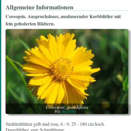
Allgemeine Informationen
Coreopsis.
Anspruchsloser, ausdauernder Korbblütler mit
fein gefiederten Blättern.
Coreopsis_grandiflora
Bild:
Botanikus
Strahlenblüten gelb und rosa, 6 - 9. 25 - 180 cm hoch.
Dauerblüher, gute Schnittblume.