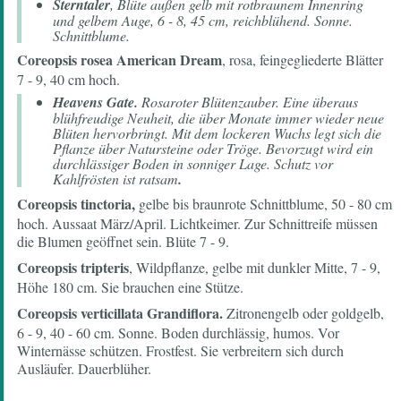
Sterntaler
, Blüte außen gelb mit rotbraunem Innenring
und gelbem Auge, 6 - 8, 45 cm, reichblühend. Sonne.
Schnittblume.
Coreopsis rosea American Dream
, rosa, feingegliederte Blätter
7 - 9, 40 cm hoch.
Heavens Gate.
Rosaroter Blütenzauber. Eine überaus
blühfreudige Neuheit, die über Monate immer wieder neue
Blüten hervorbringt. Mit dem lockeren Wuchs legt sich die
Pflanze über Natursteine oder Tröge. Bevorzugt wird ein
durchlässiger Boden in sonniger Lage. Schutz vor
Kahlfrösten ist ratsam
.
Coreopsis tinctoria,
gelbe bis braunrote Schnittblume, 50 - 80 cm
hoch. Aussaat März/April. Lichtkeimer. Zur Schnittreife müssen
die Blumen geöffnet sein. Blüte 7 - 9.
Coreopsis tripteris
, Wildpflanze, gelbe mit dunkler Mitte, 7 - 9,
Höhe 180 cm. Sie brauchen eine Stütze.
Coreopsis verticillata Grandiflora.
Zitronengelb oder goldgelb,
6 - 9, 40 - 60 cm. Sonne. Boden durchlässig, humos. Vor
Winternässe schützen. Frostfest. Sie verbreitern sich durch
Ausläufer. Dauerblüher.