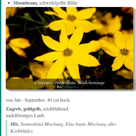
Moonbeam,
schwefelgelbe Blüte
Coreopsis verticillata, Mädchenauge
Bild:
Botanikus
von Juli - September. 40 cm hoch.
Zagreb, goldgelb,
reichblühend,
nadelförmiges Laub.
Mix,
Sonnenkind Mischung. Eine bunte Mischung aller
Korbblütler.