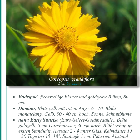
Coreopsis_grandiflora
Bild:
Botanikus
Badegold
, fiederteilige Blätter und goldgelbe Blüten, 80
cm.
Domino
, Blüte gelb mit rotem Auge, 6 - 10. Blüht
monatelang. Gelb. 30 - 40 cm hoch. Sonne. Schnittblume.
nana Early Sunrise
(Euro-Select-Goldmedaille), Blüte
goldgelb, 5 cm Durchmesser, 30 cm hoch. Blüht schon im
ersten Standjahr. Aussaat 2 - 4 unter Glas, Keimdauer 15
- 30 Tage bei 15 -18°. Saattiefe 1 cm. Pikieren, Abstand