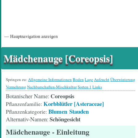
Hauptnavigation
— Hauptnavigation anzeigen
Startseite
Einführungsartikel
Diskussionsforum
Hilfeseiten/ Impressum
Mädchenauge [Coreopsis]
Springen zu:
Allgemeine Informationen
Boden
Lage
Aufzucht
Überwinterung
Vermehrung
Nachbarschaften-Mischkultur
Sorten 1
Links
Coreopsis
Botanischer Name
Korbblütler [Asteraceae]
Pflanzenfamilie
Blumen
Stauden
Pflanzenkategorie
Schöngesicht
Alternativ-Namen
Mädchenauge
- Einleitung