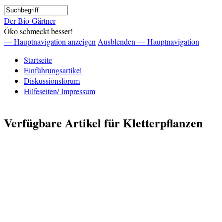
Direkt
Suche
zum
Der Bio-Gärtner
Inhalt
Öko schmeckt besser!
— Hauptnavigation anzeigen
Ausblenden — Hauptnavigation
Hauptnavigation
Startseite
Einführungsartikel
Diskussionsforum
Hilfeseiten/ Impressum
Verfügbare Artikel für Kletterpflanzen