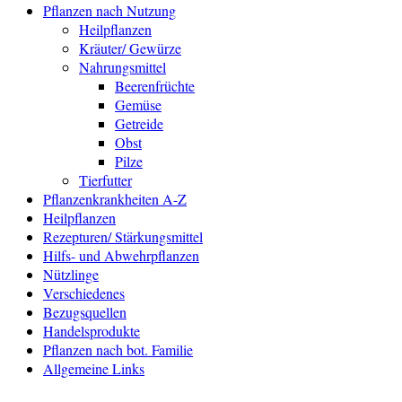
Pflanzen nach Nutzung
Heilpflanzen
Kräuter/ Gewürze
Nahrungsmittel
Beerenfrüchte
Gemüse
Getreide
Obst
Pilze
Tierfutter
Pflanzenkrankheiten A-Z
Heilpflanzen
Rezepturen/ Stärkungsmittel
Hilfs- und Abwehrpflanzen
Nützlinge
Verschiedenes
Bezugsquellen
Handelsprodukte
Pflanzen nach bot. Familie
Allgemeine Links