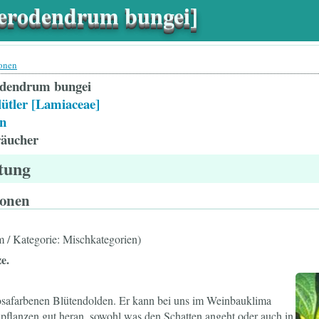
erodendrum bungei]
ionen
odendrum bungei
ütler [Lamiaceae]
n
räucher
itung
ionen
m / Kategorie: Mischkategorien)
e.
osafarbenen Blütendolden. Er kann bei uns im Weinbauklima
 pflanzen gut heran, sowohl was den Schatten angeht oder auch in