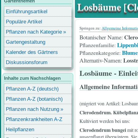
Gartenthemen
Losbäume [Cl
Einführungsartikel
Populäre Artikel
Springen zu:
Allgemeine Informat
Pflanzen nach Kategorie
Cler
Botanischer Name
Gartengestaltung
Lippenbl
Pflanzenfamilie
Blume
Pflanzenkategorie
Kalender des Gärtners
Losst
Alternativ-Namen
Diskussionsforum
Losbäume
- Einle
Inhalte zum Nachschlagen
Allgemeine Informat
Pflanzen A-Z (deutsch)
Pflanzen A-Z (botanisch)
(migriert von Artikel: Losbau
Pflanzen nach Nutzung
Clerodendrum.
Kübelpflanz
Pflanzenkrankheiten A-Z
Kultiviert werden bei uns:
Clerodendrum bungei
Heilpflanzen
mit r
ausgepflanzt überwintern. Sie