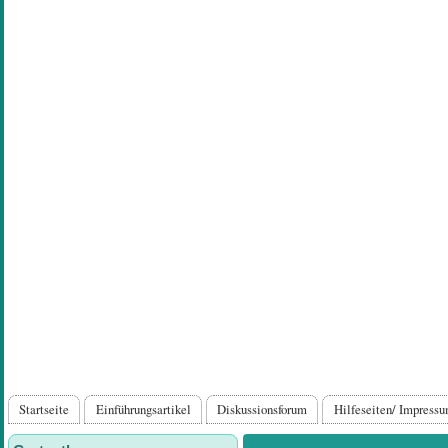
Direkt
zum
Inhalt
Hauptnavigation
Startseite
Einführungsartikel
Diskussionsforum
Hilfeseiten/ Impress