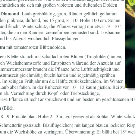
hmücken sie sich mit großen violetten und duftenden Dolden
k Diamond
. Laub großblättrig, grün, Ränder gelblich geflammt.
en pinkrosa, duftend, bis 15 groß, 8 - 10, Höhe 100 cm. Sonne
und feucht. Winterschutz, die Pflanze verträgt nur etwa -5/ - 10°.
ätter, die an den Rändern cremefarben gemustert sind. Losbäume
nd bis August wöchentlich Flüssigdünger.
mum
mit tomatenroten Blütendolden.
ein Kletterstrauch mit scharlachroten Blüten (Trugdolden) innen,
urch Wuchshemmstoffe und Entspitzen während der Anzucht auf
mmertemperatur braucht die Pflanze hohe Luftfeuchtigkeit und
umszeit gleichmäßig feucht halten und regelmäßig sprühen
. Im zeitigen Frühjahr um die Hälfte zurückschneiden. Im Winter
n Laub aber fallen. In der Ruhezeit von 10 - 12 kaum gießen. Bei zu
ten ab. Vermehrung durch Kopf- oder Triebstecklinge,
Diese Pflanze ist recht anspruchsvoll und am besten im geschlossenen Bl
m
(Bild).
8 - 9, Früchte blau. Höhe 2 - 3 m, gut geeignet als Solitär. Winterschu
chmetterlingsstrauch, Blauflügelchen) mit langen blauen lockeren Rispe
um die Wuchshöhe zu verringern. Überwinterung: Er blüht bei 18° weiter