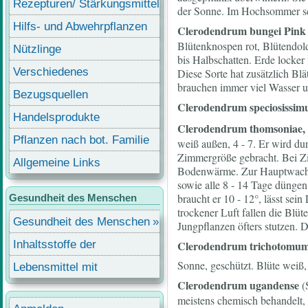
Rezepturen/ Stärkungsmittel
der Sonne. Im Hochsommer sc
Hilfs- und Abwehrpflanzen
Clerodendrum bungei Pin
Blütenknospen rot, Blütendold
Nützlinge
bis Halbschatten. Erde locker 
Verschiedenes
Diese Sorte hat zusätzlich Bl
brauchen immer viel Wasser u
Bezugsquellen
Clerodendrum speciosissi
Handelsprodukte
Clerodendrum thomsoniae,
Pflanzen nach bot. Familie
weiß außen, 4 - 7. Er wird d
Zimmergröße gebracht. Bei Zi
Allgemeine Links
Bodenwärme. Zur Hauptwachst
sowie alle 8 - 14 Tage düngen
braucht er 10 - 12°, lässt sei
Gesundheit des Menschen
trockener Luft fallen die Blü
Gesundheit des Menschen
Jungpflanzen öfters stutzen. 
Inhaltsstoffe der
Clerodendrum trichotomu
Sonne, geschützt. Blüte weiß, 
Lebensmittel
Lebensmittel mit
Clerodendrum ugandense
(S
Inhaltsstoffen
meistens chemisch behandelt, 
Benutzermenü