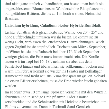
sind nicht ganz einfach zu handhaben, am besten, man behält sie
im geschlossenen Blumenfenster. Wunderschöne Blattpflanze mit
buntgefärbten Blättern, die bis zu 1 m hoch werden. Heimat ist
Brasilien.
Caladium hybridum, Caladium bicolor Hybride Buntblatt.
Lichter Schatten, stets gleichbleibende Wärme von 20° - 25° und
hohe Luftfeuchtigkeit müssen wir ihr bieten. Bekommt sie zu
wenig Licht, verblassen die leuchtenden Blattzeichnungen. Auch
gegen Zugluft ist sie empfindlich. Triebzeit von März - September,
im Winter hat sie ihre Ruhezeit bei über 17°. Nach September
weniger gießen, die Erde muss immer feucht sein. Die Knolle
lassen wir im Topf bei 16 -18°, nehmen sie aber aus dem
Fensterbeet hinaus und überwintern sie vollkommen trocken und
warm. Im Februar kommt sie wieder ins Fenster mit torfhaltiger
Blumenerde und treibt neu aus. Zunächst sparsam gießen. Sobald
die ersten Blätter erscheinen, muss die Erde wieder feucht gehalten
werden.
Im Februar etwa 10 cm lange Sprossen vorsichtig mit den Wurzeln
abtrennen und in sandige Erde pflanzen. Oder Knollen
zerschneiden und die Schnittstellen mit Holzkohle bestreichen, um
Fäulnis zu vermeiden. Dann in Torfmull-Sand-Gemisch