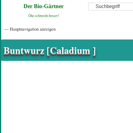
Direkt
Suche
Der Bio-Gärtner
zum
Öko schmeckt besser!
Inhalt
Hauptnavigation
— Hauptnavigation anzeigen
Startseite
Einführungsartikel
Diskussionsforum
Hilfeseiten/ Impressum
Buntwurz [Caladium ]