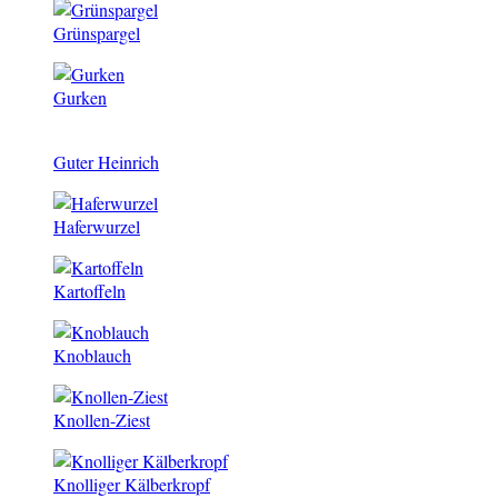
Grünspargel
Gurken
Guter Heinrich
Haferwurzel
Kartoffeln
Knoblauch
Knollen-Ziest
Knolliger Kälberkropf