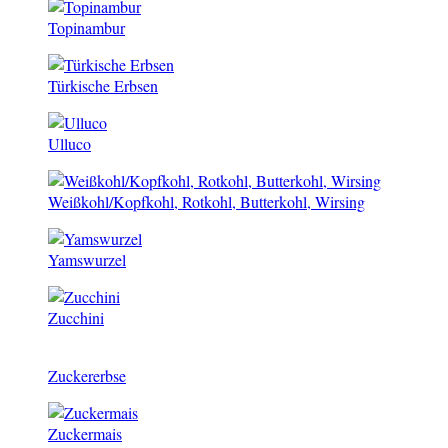
Topinambur
Türkische Erbsen
Ulluco
Weißkohl/Kopfkohl, Rotkohl, Butterkohl, Wirsing
Yamswurzel
Zucchini
Zuckererbse
Zuckermais