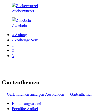
Zuckerwurzel
Zwiebeln
Erste
« Anfang
Seite
Vorherige
‹ Vorherige Seite
Seitennummerierung
Seite
Page
1
Page
2
Aktuelle
3
Seite
Gartenthemen
— Gartenthemen anzeigen
Ausblenden — Gartenthemen
Einführungsartikel
Populäre Artikel