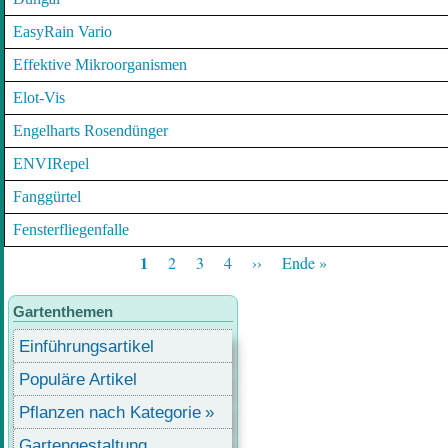
EasyRain Vario
Effektive Mikroorganismen
Elot-Vis
Engelharts Rosendünger
ENVIRepel
Fanggürtel
Fensterfliegenfalle
Aktuelle
Page
Page
Page
Nächste
Letzte
1
2
3
4
››
Ende »
Seite
Seite
Seite
Seitennummerierung
Gartenthemen
Einführungsartikel
Populäre Artikel
Pflanzen nach Kategorie
Gartengestaltung