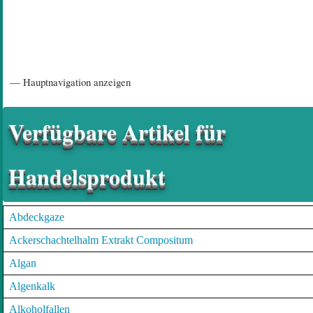
Hauptnavigation
— Hauptnavigation anzeigen
Startseite
Einführungsartikel
Diskussionsforum
Hilfeseiten/ Impressum
Verfügbare Artikel für
Handelsprodukt
Abdeckgaze
Ackerschachtelhalm Extrakt Compositum
Algan
Algenkalk
Alkoholfallen