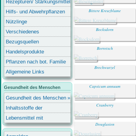
Rezepturen/ Stärkungsmittel
Bittere Kreuzblume
Hilfs- und Abwehrpflanzen
Nützlinge
Bocksdorn
Verschiedenes
Bezugsquellen
Borretsch
Handelsprodukte
Pflanzen nach bot. Familie
Brechwurzel
Allgemeine Links
Capsicum annuum
Gesundheit des Menschen
Gesundheit des Menschen
Cranberry
Inhaltsstoffe der
Lebensmittel
Lebensmittel mit
Douglasien
Inhaltsstoffen
Benutzermenü