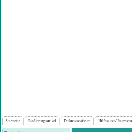
Direkt
zum
Inhalt
Hauptnavigation
Startseite
Einführungsartikel
Diskussionsforum
Hilfeseiten/ Impress