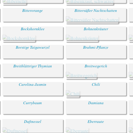
Bitterorange
Bittersüßer Nachtschatten
Bockshornklee
Bohnenkräuter
Borstige Taigawurzel
Brahmi-Pflanze
Breitblättriger Thymian
Breitwegerich
Carolina-Jasmin
Chili
Currybaum
Damiana
Duftnessel
Eberraute