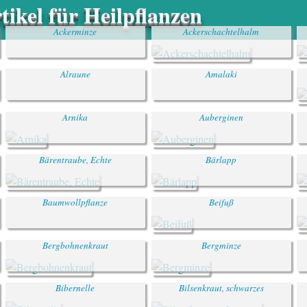
ikel für Heilpflanzen
Ackerminze
Ackerschachtelhalm
Alraune
Amalaki
Arnika
Auberginen
Bärentraube, Echte
Bärlapp
Baumwollpflanze
Beifuß
Bergbohnenkraut
Bergminze
Bibernelle
Bilsenkraut, schwarzes