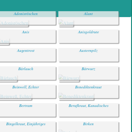
Adonisröschen
Alant
Anis
Anisgoldrute
Augentrost
Austernpilz
Bärlauch
Bärwurz
Beinwell, Echter
Benediktenkraut
Bertram
Berufkraut, Kanadisches
Bingelkraut, Einjähriges
Birken