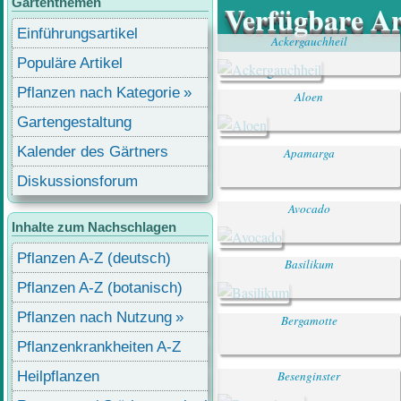
Gartenthemen
Verfügbare Art
Einführungsartikel
Ackergauchheil
Populäre Artikel
Pflanzen nach Kategorie
Aloen
Gartengestaltung
Kalender des Gärtners
Apamarga
Diskussionsforum
Avocado
Inhalte zum Nachschlagen
Pflanzen A-Z (deutsch)
Basilikum
Pflanzen A-Z (botanisch)
Pflanzen nach Nutzung
Bergamotte
Pflanzenkrankheiten A-Z
Heilpflanzen
Besenginster