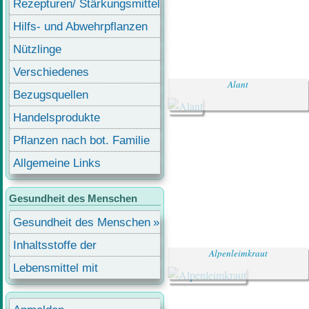
Rezepturen/ Stärkungsmittel
Hilfs- und Abwehrpflanzen
Nützlinge
Verschiedenes
Alant
Bezugsquellen
Handelsprodukte
Pflanzen nach bot. Familie
Allgemeine Links
Gesundheit des Menschen
Gesundheit des Menschen
Inhaltsstoffe der
Alpenleimkraut
Lebensmittel
Lebensmittel mit
Inhaltsstoffen
Benutzermenü