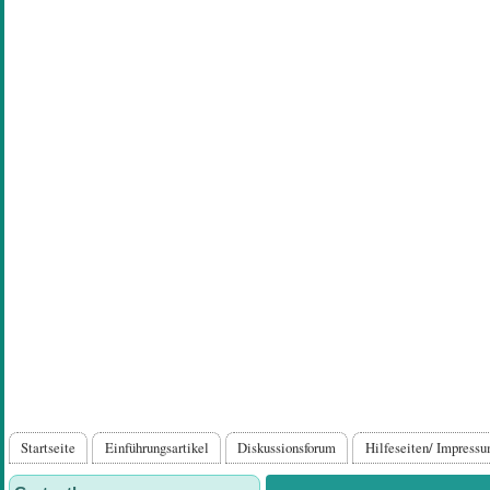
Direkt
zum
Inhalt
Hauptnavigation
Startseite
Einführungsartikel
Diskussionsforum
Hilfeseiten/ Impress