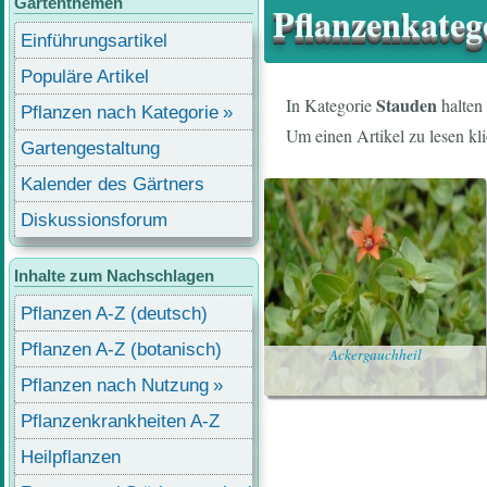
Gartenthemen
Pflanzenkateg
Einführungsartikel
Populäre Artikel
Stauden
In Kategorie
halten 
Pflanzen nach Kategorie
Um einen Artikel zu lesen kli
Gartengestaltung
Kalender des Gärtners
Diskussionsforum
Inhalte zum Nachschlagen
Pflanzen A-Z (deutsch)
Pflanzen A-Z (botanisch)
Ackergauchheil
Pflanzen nach Nutzung
Pflanzenkrankheiten A-Z
Heilpflanzen