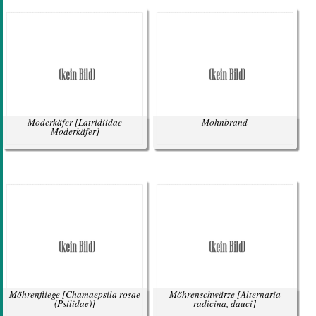
Moderkäfer
[Latridiidae
Mohnbrand
Moderkäfer]
Möhrenfliege
[Chamaepsila rosae
Möhrenschwärze
[Alternaria
(Psilidae)]
radicina, dauci]