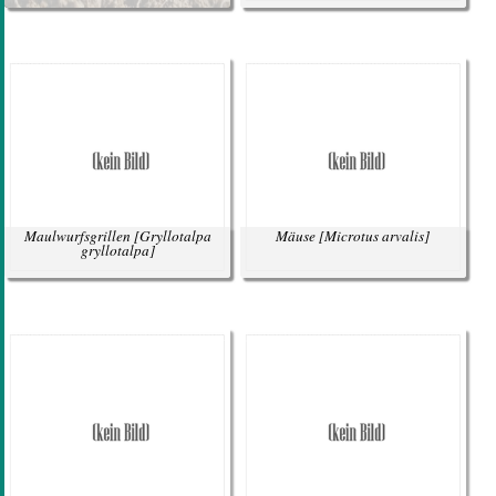
Maulwurfsgrillen
[Gryllotalpa
Mäuse
[Microtus arvalis]
gryllotalpa]