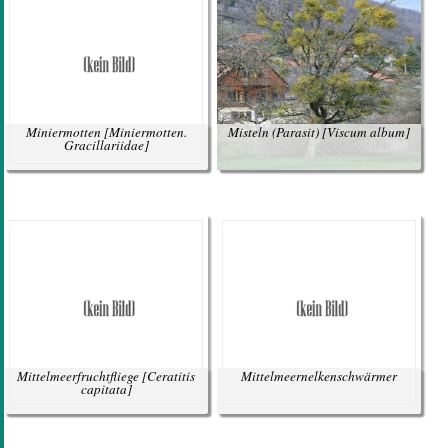
Miniermotten
[Miniermotten.
Misteln (Parasit)
[Viscum album]
Gracillariidae]
Mittelmeerfruchtfliege
[Ceratitis
Mittelmeernelkenschwärmer
capitata]