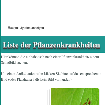
Hauptnavigation
— Hauptnavigation anzeigen
Startseite
Einführungsartikel
Diskussionsforum
Hilfeseiten/ Impressum
Liste der Pflanzenkrankheiten
Hier können Sie alphabetisch nach einer Pflanzenkrankheit/ einem
Schadbild suchen.
Um einen Artikel aufzurufen klicken Sie bitte auf das entsprechende
Bild (oder Platzhalter falls kein Bild vorhanden).