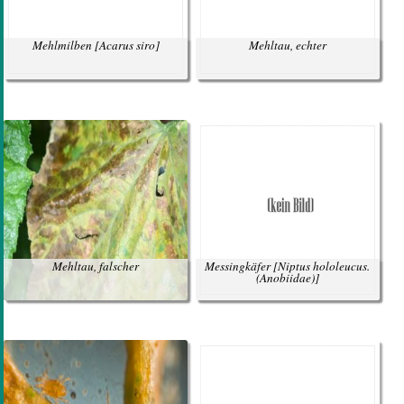
Mehlmilben
[Acarus siro]
Mehltau, echter
Mehltau, falscher
Messingkäfer
[Niptus hololeucus.
(Anobiidae)]