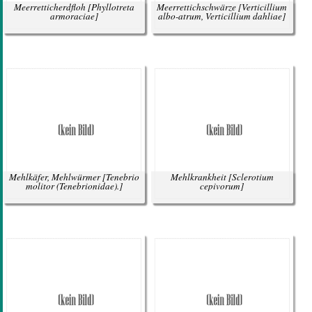
Meerretticherdfloh
[Phyllotreta
Meerrettichschwärze
[Verticillium
armoraciae]
albo-atrum, Verticillium dahliae]
Mehlkäfer, Mehlwürmer
[Tenebrio
Mehlkrankheit
[Sclerotium
molitor (Tenebrionidae).]
cepivorum]