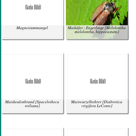
Magnesiummangel
Maikäfer - Engerlinge
[Melolontha
melolontha, hippocastani]
Maiskeulenbrand
[Spacelotheca
Maiswurzelbohrer
[Diabrotica
reiliana]
virgifera LeConte]