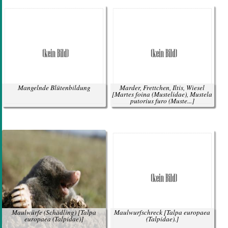
Mangelnde Blütenbildung
Marder, Frettchen, Iltis, Wiesel
[Martes foina (Mustelidae), Mustela
putorius furo (Muste...]
Maulwürfe (Schädling)
[Talpa
Maulwurfschreck
[Talpa europaea
europaea (Talpidae)]
(Talpidae).]