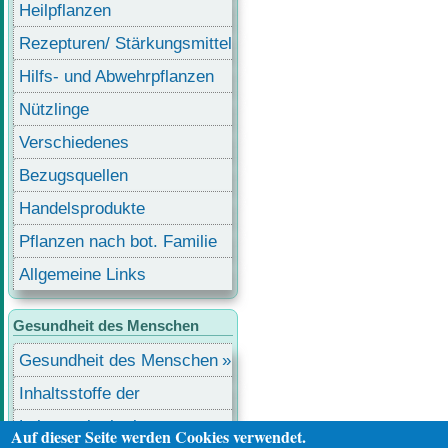
Heilpflanzen
Rezepturen/ Stärkungsmittel
Hilfs- und Abwehrpflanzen
Nützlinge
Verschiedenes
Bezugsquellen
Handelsprodukte
Pflanzen nach bot. Familie
Allgemeine Links
Gesundheit des Menschen
Gesundheit des Menschen
Inhaltsstoffe der
Lebensmittel
Lebensmittel mit
Auf dieser Seite werden Cookies verwendet.