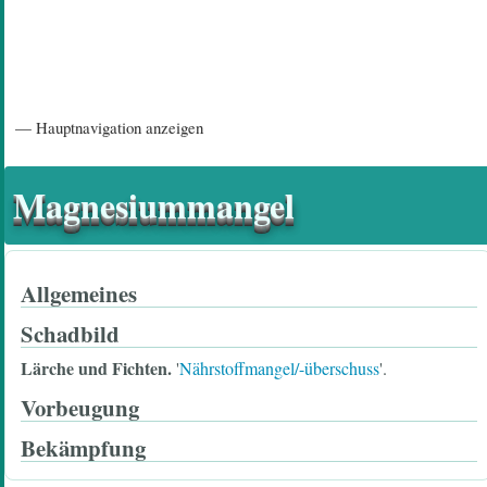
Hauptnavigation
— Hauptnavigation anzeigen
Startseite
Einführungsartikel
Diskussionsforum
Hilfeseiten/ Impressum
Magnesiummangel
Allgemeines
Schadbild
Lärche und
Fichten.
'
Nährstoffmangel/-überschuss
'.
Vorbeugung
Bekämpfung