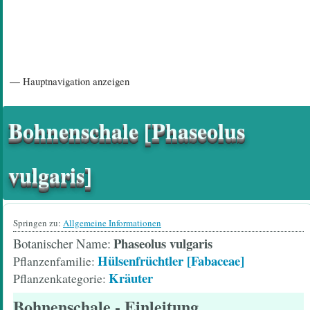
Hauptnavigation
— Hauptnavigation anzeigen
Startseite
Einführungsartikel
Diskussionsforum
Hilfeseiten/ Impressum
Bohnenschale [Phaseolus
vulgaris]
Springen zu:
Allgemeine Informationen
Phaseolus vulgaris
Botanischer Name
Hülsenfrüchtler [Fabaceae]
Pflanzenfamilie
Kräuter
Pflanzenkategorie
Bohnenschale
- Einleitung