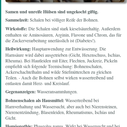
Samen und unreife Hülsen sind ungekocht giftig.
Sammelzeit:
Schalen bei völliger Reife der Bohnen.
Wirkstoffe:
Die Schalen sind stark kieselsäurehaltig. Außerdem
enthalten sie Aminosäuren, Arginin, Flavone und Chrom, das für
die Zuckerverarbeitung unerlässlich ist (Diabetes!).
Heilwirkung:
Hauptanwendung zur Entwässerung. Die
Harnsäure wird dabei ausgetrieben (Gicht, Hexenschuss, Ischias,
Rheuma). Bei Hautleiden mit Eiter, Flechten, Juckreiz, Pickeln
empfiehlt sich folgende Teemischung: Bohnenschalen,
Ackerschachtelhalm und wilde Stiefmütterchen zu gleichen
Teilen. - Auch die Bohnen selbst wirken wassertreibend und
entlasten damit Herz- und Kreislauf.
Gegenanzeigen:
Wasseransammlungen.
Bohnenschalen als Hausmittel:
Wassertreibend bei
Harnverhaltung und Wassersucht, aber auch bei Nierensteinen,
Nierenentzündung, Blasenleiden, Rheumatismus, Ischías und
Gicht.
Homöopathie:
Phaseolus nanus. Wirkt bei Wassersucht und bei