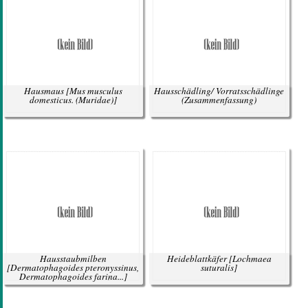
Hausmaus
[Mus musculus
Hausschädling/ Vorratsschädlinge
domesticus. (Muridae)]
(Zusammenfassung)
Hausstaubmilben
Heideblattkäfer
[Lochmaea
[Dermatophagoides pteronyssinus,
suturalis]
Dermatophagoides farina...]