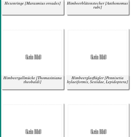
Hexenringe
[Marasmius oreades]
Himbeerblütenstecher
[Anthonomus
rubi]
Himbeergallmücke
[Thomasiniana
Himbeerglasflügler
[Pennisetia
theobaldi]
hylaeiformis, Sesiidae, Lepidoptera]