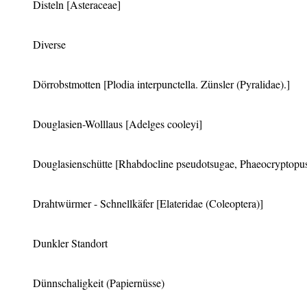
Disteln
[Asteraceae]
Diverse
Dörrobstmotten
[Plodia interpunctella. Zünsler (Pyralidae).]
Douglasien-Wolllaus
[Adelges cooleyi]
Douglasienschütte
[Rhabdocline pseudotsugae, Phaeocryptopu
Drahtwürmer - Schnellkäfer
[Elateridae (Coleoptera)]
Dunkler Standort
Dünnschaligkeit (Papiernüsse)