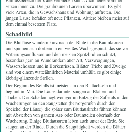
Einflussbereich der Kälte verblieben sind. Auch heiße Sommer
setzen ihnen zu. Die graubraunen Larven überwintern. Es gibt
viele Arten, die in Gewächshaus und Wohnung auftreten. Die
jungen Läuse befallen oft neue Pflanzen, Alttiere bleiben meist auf
dem einmal besetzten Platz.
Schadbild
Die Blutläuse wandern kurz nach der Blüte in die Baumkronen
und spinnen sich dort ein in ein weißes Wachsgespinst, das sie vor
Witterungseinflüssen und den meisten Spritzbrühen schützt,
besonders gern an Wundrändern aller Art, Verzweigungen,
Wasserschossen und in Borkenrissen. Blätter, Triebe und Zweige
sind von einem watteähnlichen Material umhüllt, es gibt einige
klebrig-glänzende Stellen.
Der Beginn des Befalls ist meistens in den Blattachseln und
beginnt im Mai. Die Läuse darunter saugen an Blättern und
Trieben. Der Schaden liegt weniger im Entzug der Säfte als in den
Wucherungen an den Saugstellen (hervorgerufen durch den
Speichel der Läuse), die später zum Blutlauskrebs führen können
mit Absterben von ganzen Ast- oder Baumteilen oberhalb der
Wucherung. Einige Blutlausarten leben auch unter der Erde. Sie
saugen an der Rinde. Durch die Saugtätigkeit werden die Blätter