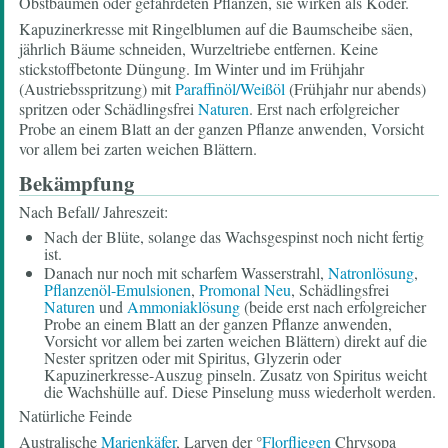
Obstbäumen oder gefährdeten Pflanzen, sie wirken als Köder.
Kapuzinerkresse mit Ringelblumen auf die Baumscheibe säen,
jährlich Bäume schneiden, Wurzeltriebe entfernen. Keine
stickstoffbetonte Düngung. Im Winter und im Frühjahr
(Austriebsspritzung) mit
Paraffinöl/Weißöl
(Frühjahr nur abends)
spritzen oder Schädlingsfrei
Naturen
. Erst nach erfolgreicher
Probe an einem Blatt an der ganzen Pflanze anwenden, Vorsicht
vor allem bei zarten weichen Blättern.
Bekämpfung
Nach Befall/ Jahreszeit:
Nach der Blüte, solange das Wachsgespinst noch nicht fertig
ist.
Danach nur noch mit scharfem Wasserstrahl,
Natronlösung
,
Pflanzenöl-Emulsionen
,
Promonal Neu
, Schädlingsfrei
Naturen
und
Ammoniaklösung
(beide erst nach erfolgreicher
Probe an einem Blatt an der ganzen Pflanze anwenden,
Vorsicht vor allem bei zarten weichen Blättern) direkt auf die
Nester spritzen oder mit Spiritus, Glyzerin oder
Kapuzinerkresse-Auszug pinseln. Zusatz von Spiritus weicht
die Wachshülle auf. Diese Pinselung muss wiederholt werden.
Natürliche Feinde
Australische
Marienkäfer
, Larven der °
Florfliegen
Chrysopa