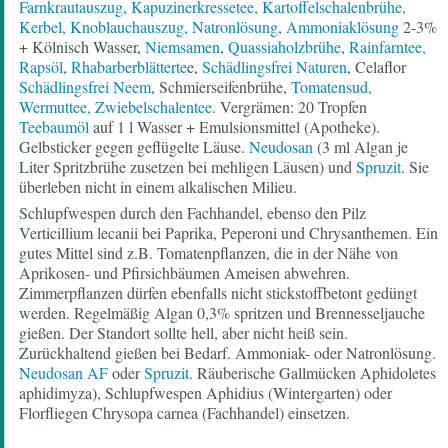
Farnkrautauszug, Kapuzinerkressetee, Kartoffelschalenbrühe,
Kerbel,
Knoblauchauszug,
Natronlösung
,
Ammoniak
lösung
2-3%
+ Kölnisch Wasser,
Niemsamen
,
Quassiaholzbrühe
,
Rainfarntee,
Rapsöl
,
Rhabarberblätterte
e,
Schädlingsfrei Naturen
, Celaflor
Schädlingsfrei Neem
, Schmierseifenbrühe,
Tomatensud,
Wermuttee,
Zwiebelschalentee
. Vergrämen: 20 Tropfen
Teebaumöl
auf 1 l Wasser + Emulsionsmittel (Apotheke).
Gelbsticker gegen geflügelte Läuse.
Neudosan
(3 ml Algan je
Liter Spritzbrühe zusetzen bei mehligen Läusen) und
Spruzit
. Sie
überleben nicht in einem alkalischen Milieu.
Schlupfwespen durch den Fachhandel, ebenso den Pilz
Verticillium lecanii bei Paprika, Peperoni und Chrysanthemen. Ein
gutes Mittel sind z.B. Tomatenpflanzen, die in der Nähe von
Aprikosen- und Pfirsichbäumen Ameisen abwehren.
Zimmerpflanzen dürfen ebenfalls nicht stickstoffbetont gedüngt
werden. Regelmäßig Algan 0,3% spritzen und Brennesseljauche
gießen. Der Standort sollte hell, aber nicht heiß sein.
Zurückhaltend gießen bei Bedarf. Ammoniak- oder Natronlösung.
Neudosan AF
oder
Spruzit.
Räuberische Gallmücken Aphidoletes
aphidimyza), Schlupfwespen Aphidius (Wintergarten) oder
Florfliegen Chrysopa carnea (Fachhandel) einsetzen.