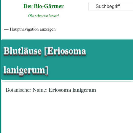
Direkt
Suche
Der Bio-Gärtner
zum
Öko schmeckt besser!
Inhalt
Hauptnavigation
— Hauptnavigation anzeigen
Startseite
Einführungsartikel
Diskussionsforum
Hilfeseiten/ Impressum
Blutläuse [Eriosoma
lanigerum]
Eriosoma lanigerum
Botanischer Name