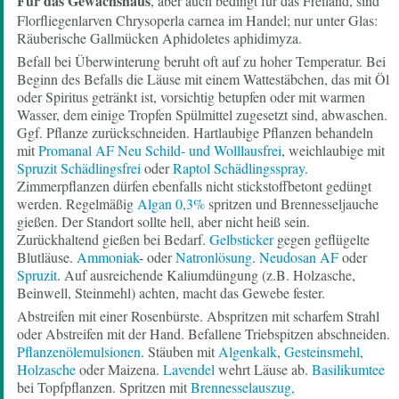
Für das Gewächshaus
, aber auch bedingt für das Freiland, sind
Florfliegenlarven Chrysoperla carnea im Handel; nur unter Glas:
Räuberische Gallmücken Aphidoletes aphidimyza.
Befall bei Überwinterung beruht oft auf zu hoher Temperatur. Bei
Beginn des Befalls die Läuse mit einem Wattestäbchen, das mit Öl
oder Spiritus getränkt ist, vorsichtig betupfen oder mit warmen
Wasser, dem einige Tropfen Spülmittel zugesetzt sind, abwaschen.
Ggf. Pflanze zurückschneiden. Hartlaubige Pflanzen behandeln
mit
Promanal AF Neu Schild- und Wolllausfrei
, weichlaubige mit
Spruzit Schädlingsfrei
oder
Raptol Schädlingsspray
.
Zimmerpflanzen dürfen ebenfalls nicht stickstoffbetont gedüngt
werden. Regelmäßig
Algan 0,3%
spritzen und Brennesseljauche
gießen. Der Standort sollte hell, aber nicht heiß sein.
Zurückhaltend gießen bei Bedarf.
Gelbsticker
gegen geflügelte
Blutläuse.
Ammoniak
- oder
Natronlösung
.
Neudosan AF
oder
Spruzit
. Auf ausreichende Kaliumdüngung (z.B. Holzasche,
Beinwell, Steinmehl) achten, macht das Gewebe fester.
Abstreifen mit einer Rosenbürste. Abspritzen mit scharfem Strahl
oder Abstreifen mit der Hand. Befallene Triebspitzen abschneiden.
Pflanzenölemulsionen
. Stäuben mit
Algenkalk
,
Gesteinsmehl
,
Holzasche
oder Maizena.
Lavendel
wehrt Läuse ab.
Basilikumtee
bei Topfpflanzen. Spritzen mit
Brennesselauszug,