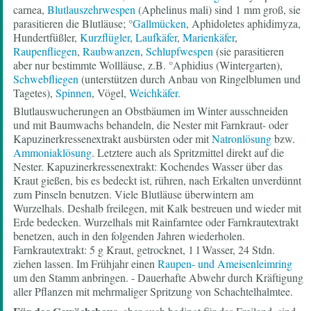
carnea,
Blutlauszehrwespen
(Aphelinus mali) sind 1 mm groß, sie
parasitieren die Blutläuse; °
Gallmücken
, Aphidoletes aphidimyza,
Hundertfüßler,
Kurzflügler
,
Laufkäfer
,
Marienkäfer
,
Raupenfliegen
,
Raubwanzen
,
Schlupfwespen
(sie parasitieren
aber nur bestimmte Wollläuse, z.B. °Aphidius (Wintergarten),
Schwebfliegen
(unterstützen durch Anbau von Ringelblumen und
Tagetes),
Spinnen
, Vögel,
Weichkäfer
.
Blutlauswucherungen an Obstbäumen im Winter ausschneiden
und mit Baumwachs behandeln, die Nester mit Farnkraut- oder
Kapuzinerkressenextrakt ausbürsten oder mit
Natronlösung
bzw.
Ammoniaklösung
. Letztere auch als Spritzmittel direkt auf die
Nester. Kapuzinerkressenextrakt: Kochendes Wasser über das
Kraut gießen, bis es bedeckt ist, rühren, nach Erkalten unverdünnt
zum Pinseln benutzen. Viele Blutläuse überwintern am
Wurzelhals. Deshalb freilegen, mit Kalk bestreuen und wieder mit
Erde bedecken. Wurzelhals mit Rainfarntee oder Farnkrautextrakt
benetzen, auch in den folgenden Jahren wiederholen.
Farnkrautextrakt: 5 g Kraut, getrocknet, 1 l Wasser, 24 Stdn.
ziehen lassen. Im Frühjahr einen
Raupen- und Ameisenleimring
um den Stamm anbringen. - Dauerhafte Abwehr durch Kräftigung
aller Pflanzen mit mehrmaliger Spritzung von Schachtelhalmtee.