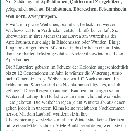
Apfelbäumen, Quitten und Ziergehölzen,
Nur Schädling auf
Birnbäumen, Ebereschen, Felsenmispeln,
gelegentlich auch auf
Weißdorn, Zwergmispeln.
Etwa 2 mm große Weibchen, bräunlich, bedeckt mit weißer
Wachswatte. Beim Zerdrücken entsteht blutfarbener Saft. Sie
überwintern in ihrer Mehrzahl als Larven am Wurzelhals des
Apfelbaumes, nur einige in Rindenrissen oder Wunden. Einige
Jungtiere dringen bis zu 50 cm tief in das Erdreich ein und sind
damit vor harten Frösten geschützt. Andere überwintern auf den
Apfelbäumen.
Die Muttertiere gebären im Schutze der Kolonien ungeschlechtlich
bis zu 12 Generationen im Jahr, je wärmer die Witterung, umso
mehr Generationen, je Weibchen etwa 100 Nachkommen. Im
Frühjahr und Sommer sind die Nachkommen flügellos, ab Juli
geflügelt. Diese fliegen zu anderen Bäumen und sorgen so für
Weiterverbreitung. Im Herbst werden männliche und weibliche
Tiere geboren. Die Weibchen legen je ein Winterei ab, aus denen
gehen jedoch in unserem Klima keine fruchtbaren Nachkommen
hervor. Mit dem Laubfall wandern sie in ihre
Überwinterungsverstecke zurück, im Winter sind keine Tierchen
mit weißen Fäden sichtbar. Viele Blutläuse erfrieren, wenn sie im