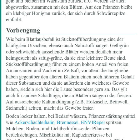
gelb und bleiben im Wachstum zurück, u.U. werden sie auch
abgeworfen, zusammen mit den Blüten. Auf den Pflanzen bleibt
ein klebriger Honigtau zurück, der sich durch Schwärzepilze
einfärbt.
Vorbeugung
Wie beim Blattlausbefall ist Stickstoffüberdüngung eine der
häufigsten Ursachen, ebenso auch Nährstoffmangel. Gelbgrün
oder schwächlich aussehende Blätter werden deutlich mehr
heimgesucht als saftig-grüne, da sie eine leichtere Beute sind.
Stickstoffüberdüngung führt zu einem hohen Anteil von freien
Aminosäuren und Zucker im Zellsaft, vor allem die Jungtriebe
haben gegenüber den älteren Blättern einen noch höheren Gehalt
dieser Substanzen und da sie außerdem ein weicheres Gewebe
haben, siedeln sich hier die Läuse besonders gern an. Das gilt
auch für andere Schädlinge, die an Blättern saugen oder fressen.
Auf ausreichende Kaliumdüngung (z.B. Holzasche, Beinwell,
Steinmehl) achten, macht das Gewebe fester.
Boden locker halten, bei Bedarf wässern, Pflanzenstärkungsmittel
wie
Ackerschachtelhalm
,
Brennessel,
ENVIRepel
spritzen.
Mulchen. Boden- und Lichtbedürfnisse der Pflanzen
berücksichtigen. Mischkultur mit Kapuzinerkresse bei