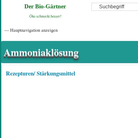
Direkt
Suche
Der Bio-Gärtner
zum
Öko schmeckt besser!
Inhalt
Hauptnavigation
— Hauptnavigation anzeigen
Startseite
Einführungsartikel
Diskussionsforum
Hilfeseiten/ Impressum
Ammoniaklösung
Rezepturen/ Stärkungsmittel