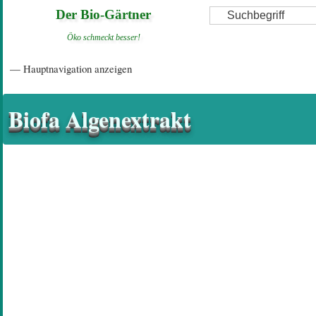
Direkt
Suche
Der Bio-Gärtner
zum
Öko schmeckt besser!
Inhalt
Hauptnavigation
— Hauptnavigation anzeigen
Startseite
Einführungsartikel
Diskussionsforum
Hilfeseiten/ Impressum
Biofa Algenextrakt