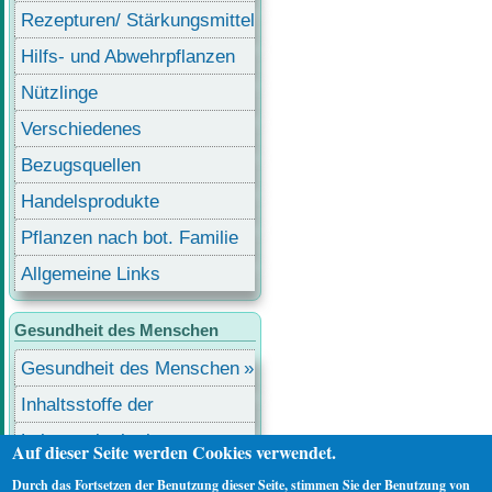
Rezepturen/ Stärkungsmittel
Hilfs- und Abwehrpflanzen
Nützlinge
Verschiedenes
Bezugsquellen
Handelsprodukte
Pflanzen nach bot. Familie
Allgemeine Links
Gesundheit des Menschen
Gesundheit des Menschen
Inhaltsstoffe der
Lebensmittel
Lebensmittel mit
Auf dieser Seite werden Cookies verwendet.
Inhaltsstoffen
Durch das Fortsetzen der Benutzung dieser Seite, stimmen Sie der Benutzung von