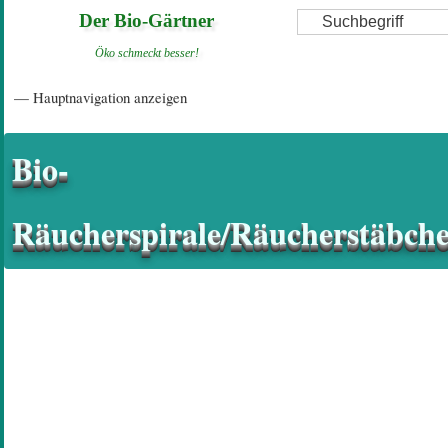
Direkt
Suche
Der Bio-Gärtner
zum
Öko schmeckt besser!
Inhalt
Hauptnavigation
— Hauptnavigation anzeigen
Startseite
Einführungsartikel
Diskussionsforum
Hilfeseiten/ Impressum
Bio-
Räucherspirale/Räucherstäbch