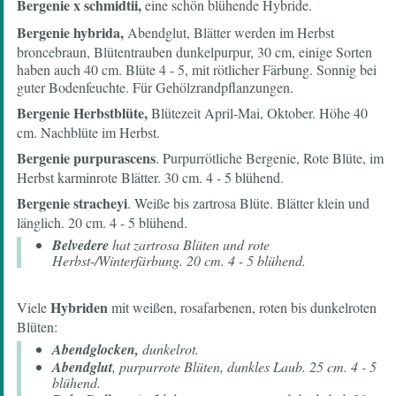
Bergenie x schmidtii,
eine schön blühende Hybride.
Bergenie hybrida,
Abendglut, Blätter werden im Herbst
broncebraun, Blütentrauben dunkelpurpur, 30 cm, einige Sorten
haben auch 40 cm. Blüte 4 - 5, mit rötlicher Färbung. Sonnig bei
guter Bodenfeuchte. Für Gehölzrandpflanzungen.
Bergenie
Herbstblüte,
Blütezeit April-Mai, Oktober. Höhe 40
cm. Nachblüte im Herbst.
Bergenie purpurascens
. Purpurrötliche Bergenie, Rote Blüte, im
Herbst karminrote Blätter. 30 cm. 4 - 5 blühend.
Bergenie stracheyi
. Weiße bis zartrosa Blüte. Blätter klein und
länglich. 20 cm. 4 - 5 blühend.
Belvedere
hat zartrosa Blüten und rote
Herbst-/Winterfärbung. 20 cm. 4 - 5 blühend.
Hybriden
Viele
mit weißen, rosafarbenen, roten bis dunkelroten
Blüten:
Abendglocken,
dunkelrot.
Abendglut
, purpurrote Blüten, dunkles Laub. 25 cm. 4 - 5
blühend.