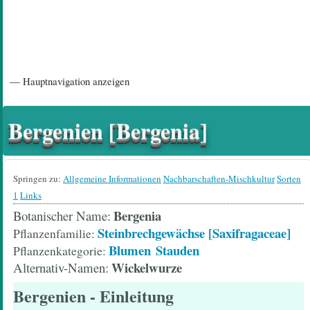
Hauptnavigation
— Hauptnavigation anzeigen
Startseite
Einführungsartikel
Diskussionsforum
Hilfeseiten/ Impressum
Bergenien [Bergenia]
Springen zu:
Allgemeine Informationen
Nachbarschaften-Mischkultur
Sorten
1
Links
Bergenia
Botanischer Name
Steinbrechgewächse [Saxifragaceae]
Pflanzenfamilie
Blumen
Stauden
Pflanzenkategorie
Wickelwurze
Alternativ-Namen
Bergenien
- Einleitung