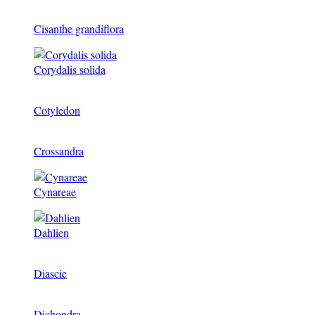
Cisanthe grandiflora
Corydalis solida
Cotyledon
Crossandra
Cynareae
Dahlien
Diascie
Dichondra