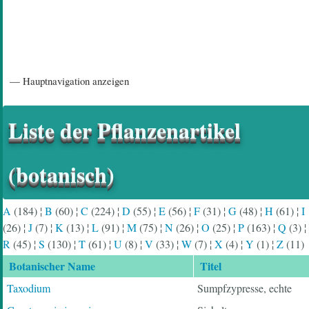
Hauptnavigation
— Hauptnavigation anzeigen
Startseite
Einführungsartikel
Diskussionsforum
Hilfeseiten/ Impressum
Liste der Pflanzenartikel
(botanisch)
A
(184)
¦
B
(60)
¦
C
(224)
¦
D
(55)
¦
E
(56)
¦
F
(31)
¦
G
(48)
¦
H
(61)
¦
I
(26)
¦
J
(7)
¦
K
(13)
¦
L
(91)
¦
M
(75)
¦
N
(26)
¦
O
(25)
¦
P
(163)
¦
Q
(3)
¦
R
(45)
¦
S
(130)
¦
T
(61)
¦
U
(8)
¦
V
(33)
¦
W
(7)
¦
X
(4)
¦
Y
(1)
¦
Z
(11)
Botanischer Name
Titel
Taxodium
Sumpfzypresse, echte