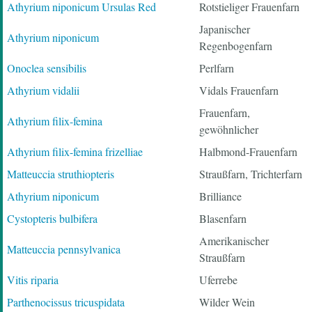
Athyrium niponicum Ursulas Red
Rotstieliger Frauenfarn
Japanischer
Athyrium niponicum
Regenbogenfarn
Onoclea sensibilis
Perlfarn
Athyrium vidalii
Vidals Frauenfarn
Frauenfarn,
Athyrium filix-femina
gewöhnlicher
Athyrium filix-femina frizelliae
Halbmond-Frauenfarn
Matteuccia struthiopteris
Straußfarn, Trichterfarn
Athyrium niponicum
Brilliance
Cystopteris bulbifera
Blasenfarn
Amerikanischer
Matteuccia pennsylvanica
Straußfarn
Vitis riparia
Uferrebe
Parthenocissus tricuspidata
Wilder Wein