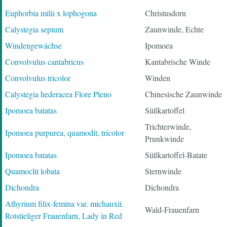
Euphorbia milii x lophogona
Christusdorn
Calystegia sepium
Zaunwinde, Echte
Windengewächse
Ipomoea
Convolvulus cantabricus
Kantabrische Winde
Convolvulus tricolor
Winden
Calystegia hederacea Flore Pleno
Chinesische Zaunwinde
Ipomoea batatas
Süßkartoffel
Trichterwinde,
Ipomoea purpurea, quamodit, tricolor
Prunkwinde
Ipomoea batatas
Süßkartoffel-Batate
Quamoclit lobata
Sternwinde
Dichondra
Dichondra
Athyrium filix-femina var. michauxii.
Wald-Frauenfarn
Rotstieliger Frauenfarn, Lady in Red