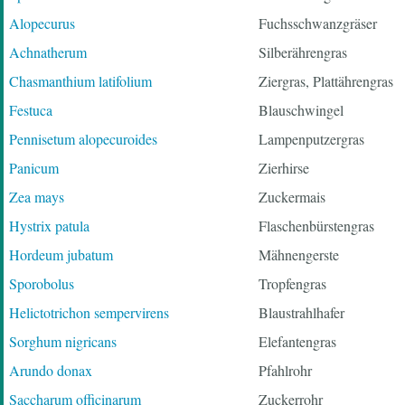
Alopecurus
Fuchsschwanzgräser
Achnatherum
Silberährengras
Chasmanthium latifolium
Ziergras, Plattährengras
Festuca
Blauschwingel
Pennisetum alopecuroides
Lampenputzergras
Panicum
Zierhirse
Zea mays
Zuckermais
Hystrix patula
Flaschenbürstengras
Hordeum jubatum
Mähnengerste
Sporobolus
Tropfengras
Helictotrichon sempervirens
Blaustrahlhafer
Sorghum nigricans
Elefantengras
Arundo donax
Pfahlrohr
Saccharum officinarum
Zuckerrohr