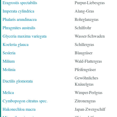
Eragrostis spectabilis
Purpur-Liebesgras
Imperata cylindrica
Alang-Gras
Phalaris arundinacea
Rohrglanzgras
Phragmites australis
Schilfrohr
Glyceria maxima variegata
Wasser-Schwaden
Koeleria glauca
Schillergras
Sesleria
Blaugräser
Milium
Wald-Flattergras
Molinia
Pfeifengräser
Gewöhnliches
Dactilis glomorata
Knäuelgras
Melica
Wimper-Perlgras
Cymbopogon citratus spec.
Zitronengras
Hakonechloa macra
Japan-Zwergschilf