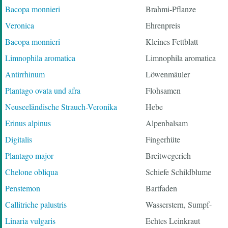
Bacopa monnieri
Brahmi-Pflanze
Veronica
Ehrenpreis
Bacopa monnieri
Kleines Fettblatt
Limnophila aromatica
Limnophila aromatica
Antirrhinum
Löwenmäuler
Plantago ovata und afra
Flohsamen
Neuseeländische Strauch-Veronika
Hebe
Erinus alpinus
Alpenbalsam
Digitalis
Fingerhüte
Plantago major
Breitwegerich
Chelone obliqua
Schiefe Schildblume
Penstemon
Bartfaden
Callitriche palustris
Wasserstern, Sumpf-
Linaria vulgaris
Echtes Leinkraut