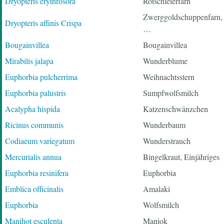
Dryopteris erythrosora
Rotschleierfarn
Zwerggoldschuppenfarn,
Dryopteris affinis Crispa
…
Bougainvillea
Bougainvillea
Mirabilis jalapa
Wunderblume
Euphorbia pulcherrima
Weihnachtsstern
Euphorbia palustris
Sumpfwolfsmilch
Acalypha hispida
Katzenschwänzchen
Ricinus communis
Wunderbaum
Codiaeum variegatum
Wunderstrauch
Mercurialis annua
Bingelkraut, Einjähriges
Euphorbia resinifera
Euphorbia
Emblica officinalis
Amalaki
Euphorbia
Wolfsmilch
Manihot esculenta
Maniok