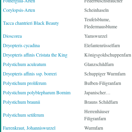
Fothergilla-Arten
Federbuschsträucher
Corylopsis-Arten
Scheinhaseln
Teufelsblume,
Tacca chantrieri Black Beauty
Fledermausblume
Dioscorea
Yamswurzel
Dryopteris cycadina
Elefantenrüsselfarn
Dryopteris affinis Cristata the King
Königsgoldschuppenfarn
Polystichum aculeatum
Glanzschildfarn
Dryopteris affinis ssp. borreri
Schuppiger Wurmfarn
Polystichum proliferum
Bulben-Filigranfarn
Polystichum polyblepharum Bornim
Japanischer…
Polystichum braunii
Brauns Schildfarn
Herrenhäuser
Polystichum setiferum
Filigranfarn
Farrenkraut, Johanniswurzel
Wurmfarn