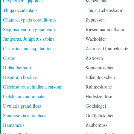
Cryptomeria japonica
Sicheltanne
Thuja occidentalis
Thuja, Lebensbaum
Chamaecyparis coralliformis
Zypressen
Sequoiadendron giganteum
Riesenmammutbaum
Juniperus, Juniperus sabina
Wacholder
Cistus incanus ssp. tauricus
Zistrose, Graubehaarte
Cistus
Zistrosen
Helianthemum
Sonnenröschen
Disporum hookeri
Elfenglöckchen
Gloriosa rothschildiana carsonii
Ruhmeskrone
Colchicum autumnale
Herbstzeitlose
Uvularia grandiflora
Goldsiegel
Sandersonia aurantiaca
Goldglöckchen
Hamamelis
Zaubernuss