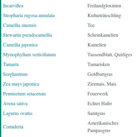
Incarvillea
Freilandgloxinien
Stropharia rugosa-annulata
Kulturträuschling
Camellia sinensis
Tee
Stewartia pseudocamellia
Scheinkamelien
Camellia japonica
Kamelien
Myriophyllum verticillatum
Tausendblatt, Quirliges
Tamarix
Tamarisken
Sorghastrum
Goldbartgras
Zea mays japonica
Ziermais, Mais
Pennisetum setacetum
Feuerwerk
Avena sativa
Echter Hafer
Lagurus ovatus
Samtgras
Amerikanisches
Cortaderia
Pampasgras