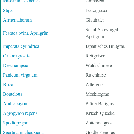
Miscanthus sinensis
Chinaschilf
Stipa
Federgräser
Arrhenatherum
Glatthafer
Schaf-Schwingel
Festuca ovina Aprilgrün
Aprilgrün
Imperata cylindrica
Japanisches Blutgras
Calamagrostis
Reitgräser
Deschampsia
Waldschmiele
Panicum virgatum
Rutenhirse
Briza
Zittergras
Bouteloua
Moskitogras
Andropogon
Prärie-Bartglas
Agropyron repens
Kriech-Quecke
Spodiopogon
Zottenraugras
Spartina michauxiana
Goldleistengras