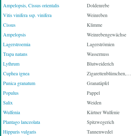
Ampelopsis, Cissus orientalis
Doldenrebe
Vitis vinifera ssp. vinifera
Weinreben
Cissus
Klimme
Ampelopsis
Weinrebengewächse
Lagerstroemia
Lagerströmien
Trapa natans
Wassernuss
Lythrum
Blutweiderich
Cuphea ignea
Zigarettenblümchen,…
Punica granatum
Granatäpfel
Populus
Pappel
Salix
Weiden
Wulfenia
Kärtner Wulfenie
Plantago lanceolata
Spitzwegerich
Hippuris vulgaris
Tannenwedel