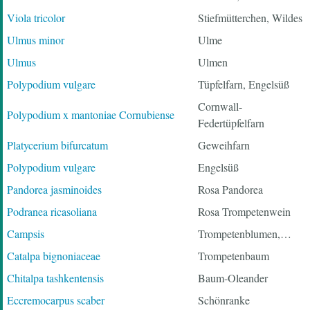
Viola tricolor
Stiefmütterchen, Wildes
Ulmus minor
Ulme
Ulmus
Ulmen
Polypodium vulgare
Tüpfelfarn, Engelsüß
Cornwall-
Polypodium x mantoniae Cornubiense
Federtüpfelfarn
Platycerium bifurcatum
Geweihfarn
Polypodium vulgare
Engelsüß
Pandorea jasminoides
Rosa Pandorea
Podranea ricasoliana
Rosa Trompetenwein
Campsis
Trompetenblumen,…
Catalpa bignoniaceae
Trompetenbaum
Chitalpa tashkentensis
Baum-Oleander
Eccremocarpus scaber
Schönranke