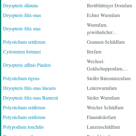
Dryopteris dilatata
Breitblättriger Dornfarn
Dryopteris filix-mas
Echter Wurmfarn
Wurmfarn,
Dryopteris filix mas
gewöhnlicher…
Polystichum setiferum
Grannen-Schildfarn
Cyrtomium fortunei
Ilexfarn
Wechsel-
Dryopteris affinis Pinderi
Goldschuppenfarn,…
Polystichum rigens
Steifer Bärentatzenfarn
Dryopteris filix-mas linearis
Leiterwurmfarn
Dryopteris filix-mas Barnesii
Steiler Wurmfarn
Polystichum setiferum
Weicher Schildfarn
Polystichum setiferum
Flaumfederfarn
Polypodium lonchitis
Lanzenschildfarn