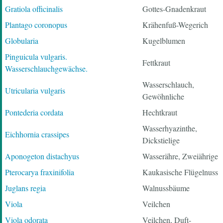
Gratiola officinalis
Gottes-Gnadenkraut
Plantago coronopus
Krähenfuß-Wegerich
Globularia
Kugelblumen
Pinguicula vulgaris.
Fettkraut
Wasserschlauchgewächse.
Wasserschlauch,
Utricularia vulgaris
Gewöhnliche
Pontederia cordata
Hechtkraut
Wasserhyazinthe,
Eichhornia crassipes
Dickstielige
Aponogeton distachyus
Wasserähre, Zweiährige
Pterocarya fraxinifolia
Kaukasische Flügelnuss
Juglans regia
Walnussbäume
Viola
Veilchen
Viola odorata
Veilchen, Duft-