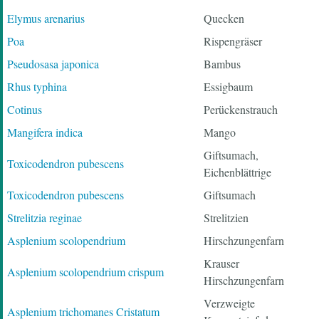
Elymus arenarius
Quecken
Poa
Rispengräser
Pseudosasa japonica
Bambus
Rhus typhina
Essigbaum
Cotinus
Perückenstrauch
Mangifera indica
Mango
Giftsumach,
Toxicodendron pubescens
Eichenblättrige
Toxicodendron pubescens
Giftsumach
Strelitzia reginae
Strelitzien
Asplenium scolopendrium
Hirschzungenfarn
Krauser
Asplenium scolopendrium crispum
Hirschzungenfarn
Verzweigte
Asplenium trichomanes Cristatum