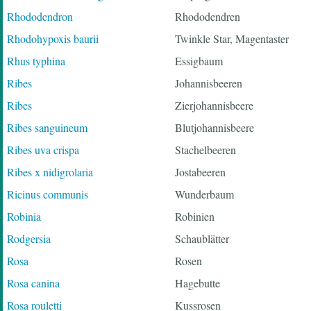
Rhododendron
Rhododendren
Rhodohypoxis baurii
Twinkle Star, Magentaster
Rhus typhina
Essigbaum
Ribes
Johannisbeeren
Ribes
Zierjohannisbeere
Ribes sanguineum
Blutjohannisbeere
Ribes uva crispa
Stachelbeeren
Ribes x nidigrolaria
Jostabeeren
Ricinus communis
Wunderbaum
Robinia
Robinien
Rodgersia
Schaublätter
Rosa
Rosen
Rosa canina
Hagebutte
Rosa rouletti
Kussrosen