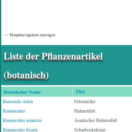
Hauptnavigation
— Hauptnavigation anzeigen
Startseite
Einführungsartikel
Diskussionsforum
Hilfeseiten/ Impressum
Liste der Pflanzenartikel
(botanisch)
Titel
Botanischer Name
Absteigend
sortieren
Ramonda-Arten
Felsenteller
Ranunculus
Hahnenfuß
Ranunculus asiaticus
Asiatischer Hahnenfuß
Ranunculus ficaria
Scharbockskraut