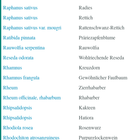
Raphanus sativus
Radies
Raphanus sativus
Rettich
Raphanus sativus var. mougri
Rattenschwanz-Rettich
Ratibida pinnata
Präriezapfenblume
Rauwolfia serpentina
Rauwolfia
Reseda odorata
Wohlriechende Reseda
Rhamnus
Kreuzdorn
Rhamnus frangula
Gewöhnlicher Faulbaum
Rheum
Zierrhabarber
Rheum officinale, rhabarbum
Rhabarber
Rhipsalidopsis
Kakteen
Rhipsalidopsis
Hatiora
Rhodiola rosea
Rosenwurz
Rhodochiton atrosanguineus
Purpurglockenwein