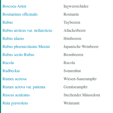
Roscoea-Arten
Ingwerorchidee
Rosmarinus officinalis
Rosmarin
Rubus
Taybeeren
Rubus arcticus var. stellarcticus
Allackerbeere
Rubus idaeus
Himbeeren
Rubus phoenicolasius Maxim
Japanische Weinbeere
Rubus sectio Rubus
Brombeeren
Rucola
Rucola
Rudbeckia
Sonnenhut
Rumex acetosa
Wiesen-Sauerampfer
Rumex actova var. patienta
Gemüseampfer
Ruscus aculeatus
Stechender Mäusedorn
Ruta graveolens
Weinraute