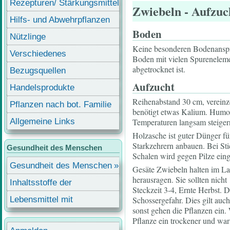
Rezepturen/ Stärkungsmittel
Zwiebeln
- Aufzuc
Hilfs- und Abwehrpflanzen
Boden
Nützlinge
Keine besonderen Bodenansprüc
Verschiedenes
Boden mit vielen Spureneleme
abgetrocknet ist.
Bezugsquellen
Aufzucht
Handelsprodukte
Reihenabstand 30 cm, vereinze
Pflanzen nach bot. Familie
benötigt etwas Kalium. Humof
Allgemeine Links
Temperaturen langsam steigern.
Holzasche ist guter Dünger fü
Starkzehrern anbauen. Bei Sti
Gesundheit des Menschen
Schalen wird gegen Pilze ein
Gesundheit des Menschen
Gesäte Zwiebeln halten im La
herausragen. Sie sollten nich
Inhaltsstoffe der
Steckzeit 3-4, Ernte Herbst.
Lebensmittel
Lebensmittel mit
Schossergefahr. Dies gilt au
sonst gehen die Pflanzen ein.
Inhaltsstoffen
Pflanze ein trockener und wa
Benutzermenü