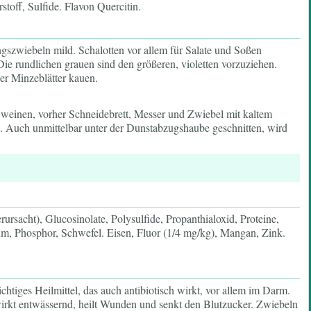
toff, Sulfide. Flavon Quercitin.
gszwiebeln mild. Schalotten vor allem für Salate und Soßen
ie rundlichen grauen sind den größeren, violetten vorzuziehen.
der Minzeblätter kauen.
einen, vorher Schneidebrett, Messer und Zwiebel mit kaltem
. Auch unmittelbar unter der Dunstabzugshaube geschnitten, wird
erursacht), Glucosinolate, Polysulfide, Propanthialoxid, Proteine,
m, Phosphor, Schwefel. Eisen, Fluor (1/4 mg/kg), Mangan, Zink.
htiges Heilmittel, das auch antibiotisch wirkt, vor allem im Darm.
wirkt entwässernd, heilt Wunden und senkt den Blutzucker. Zwiebeln