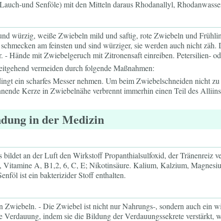
(Lauch-und Senföle) mit den Mitteln daraus Rhodanallyl, Rhodanwassers
nd würzig, weiße Zwiebeln mild und saftig, rote Zwiebeln und Frühlin
schmecken am feinsten und sind würziger, sie werden auch nicht zäh. D
. - Hände mit Zwiebelgeruch mit Zitronensaft einreiben. Petersilien- o
itgehend vermeiden durch folgende Maßnahmen:
gt ein scharfes Messer nehmen. Um beim Zwiebelschneiden nicht zu w
nnende Kerze in Zwiebelnähe verbrennt immerhin einen Teil des Alliins
dung in der Medizin
es bildet an der Luft den Wirkstoff Propanthialsulfoxid, der Tränenreiz v
, Vitamine A, B1,2, 6, C, E; Nikotinsäure. Kalium, Kalzium, Magnesiu
nföl ist ein bakterizider Stoff enthalten.
 Zwiebeln. - Die Zwiebel ist nicht nur Nahrungs-, sondern auch ein wic
ie Verdauung, indem sie die Bildung der Verdauungssekrete verstärkt, 