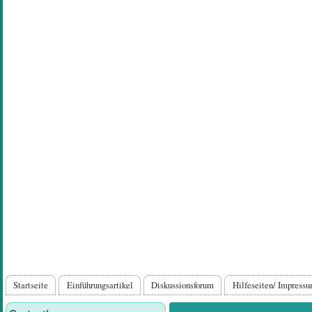
Direkt
zum
Inhalt
Hauptnavigation
Startseite
Einführungsartikel
Diskussionsforum
Hilfeseiten/ Impress