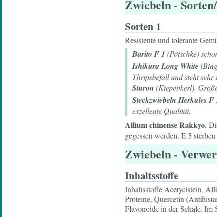
Zwiebeln
- Sorten
Sorten 1
Resistente und tolerante Gemü
Barito F 1
(Pötschke) schon
Ishikura Long White
(Bing
Thripsbefall und steht sehr
Sturon
(Kiepenkerl). Große
Steckzwiebeln Herkules F 
exzellente Qualität.
Allium chinense Rakkyo.
Die
gegessen werden. E 5 sterben 
Zwiebeln
- Verwer
Inhaltsstoffe
Inhaltsstoffe Acetycistein, All
Proteine, Quercetin (Antihis
Flavonoide in der Schale. Im Se