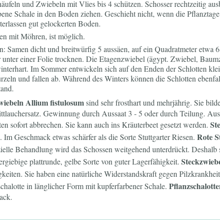
äufeln und Zwiebeln mit Vlies bis 4 schützen. Schosser rechtzeitig a
bene Schale in den Boden ziehen. Geschieht nicht, wenn die Pflanztag
terlassen gut gelockerten Boden.
en mit Möhren, ist möglich.
: Samen dicht und breitwürfig 5 aussäen, auf ein Quadratmeter etwa 6 
unter einer Folie trocknen. Die Etagenzwiebel (ägypt. Zwiebel, Baum
 winterhart. Im Sommer entwickeln sich auf den Enden der Schlotten kle
rzeln und fallen ab. Während des Winters können die Schlotten ebenfa
tand.
iebeln Allium fistulosum
sind sehr frosthart und mehrjährig. Sie bild
ittlauchersatz. Gewinnung durch Aussaat 3 - 5 oder durch Teilung. Aus
St
en sofort abbrechen. Sie kann auch ins Kräuterbeet gesetzt werden.
Rote S
e. Im Geschmack etwas schärfer als die Sorte Stuttgarter Riesen.
zielle Behandlung wird das Schossen weitgehend unterdrückt. Deshalb
Steckzwieb
rgiebige plattrunde, gelbe Sorte von guter Lagerfähigkeit.
keiten. Sie haben eine natürliche Widerstandskraft gegen Pilzkrankhei
Pflanzschalott
schalotte in länglicher Form mit kupferfarbener Schale.
ack.