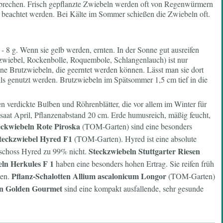
usbrechen. Frisch gepflanzte Zwiebeln werden oft von Regenwürmern
e beachtet werden. Bei Kälte im Sommer schießen die Zwiebeln oft.
- 8 g. Wenn sie gelb werden, ernten. In der Sonne gut ausreifen
zwiebel, Rockenbolle, Roquembole, Schlangenlauch) ist nur
ine Brutzwiebeln, die geerntet werden können. Lässt man sie dort
lls genutzt werden. Brutzwiebeln im Spätsommer 1,5 cm tief in die
en verdickte Bulben und Röhrenblätter, die vor allem im Winter für
saat April, Pflanzenabstand 20 cm. Erde humusreich, mäßig feucht,
eckwiebeln Rote Piroska
(TOM-Garten) sind eine besonders
teckzwiebel Hyred F1
(TOM-Garten). Hyred ist eine absolute
Steckzwiebeln Stuttgarter Riesen
 schoss Hyred zu 99% nicht.
eln Herkules F 1
haben eine besonders hohen Ertrag. Sie reifen früh
Pflanz-Schalotten Allium ascalonicum
Longor
ten.
(TOM-Garten)
en Golden Gourmet
sind eine kompakt ausfallende, sehr gesunde