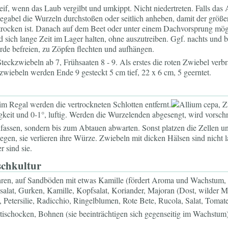
eif, wenn das Laub vergilbt und umkippt. Nicht niedertreten. Falls das
gabel die Wurzeln durchstoßen oder seitlich anheben, damit der größe
 trocken ist. Danach auf dem Beet oder unter einem Dachvorsprung mö
und sich lange Zeit im Lager halten, ohne auszutreiben. Ggf. nachts und
rde befreien, zu Zöpfen flechten und aufhängen.
Steckzwiebeln ab 7, Frühsaaten 8 - 9. Als erstes die roten Zwiebel verb
rzwiebeln werden Ende 9 gesteckt 5 cm tief, 22 x 6 cm, 5 geerntet.
m Regal werden die vertrockneten Schlotten entfernt.
keit und 0-1°, luftig. Werden die Wurzelenden abgesengt, wird vorsch
fassen, sondern bis zum Abtauen abwarten. Sonst platzen die Zellen u
gen, sie verlieren ihre Würze. Zwiebeln mit dicken Hälsen sind nicht l
 sind sie.
schkultur
hren, auf Sandböden mit etwas Kamille (fördert Aroma und Wachstum,
dsalat, Gurken, Kamille, Kopfsalat, Koriander, Majoran (Dost, wilder M
Petersilie, Radicchio, Ringelblumen, Rote Bete, Rucola, Salat, Tomate
schocken, Bohnen (sie beeinträchtigen sich gegenseitig im Wachstum), 