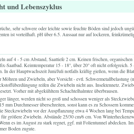
ht und Lebenszyklus
he, sehr schwere oder leichte sowie feuchte Böden sind jedoch ungüns
nten ist vorteilhaft. pH über 6.5. Aussaat nur auf lockeren, feinkrü
ln auf 4 - 5 cm Abstand, Saattiefe 2 cm. Keinen frischen, organischen
ix-Saatbad. Keimtemperatur 15 - 18°, über 20° oft nicht erfolgreich. 
 In der Hauptwachszeit Juni/Juli notfalls kräftig gießen, wenn die Blat
r Möhren und Zwiebeln, aber Vorsicht - evtl. Schwermetallbelastung (
ckstoffüberdüngung reifen die Zwiebeln nicht aus. Insektennetz. Zwiebe
gesetzt. Vorher mit abgekühltem Schachtelhalmtee überbrausen.
ger länger, werden nicht so groß und schossen weniger als Steckzwieb
t 15 mm Durchmesser überschreiten, sonst kann es zu Schossern kommen
 Die Steckzwiebeln vor der Auspflanzung etwa 4 Wochen lang bei Temper
ch für größere Zwiebeln. Abstände 25/30 cm/6 cm. Von Winterheckenzwi
 Wenn es im August zu stark regnet, ggf. mit Folientunnel abdecken. I
rmer Boden zugute.