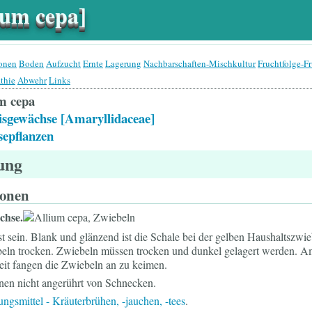
ium cepa]
ionen
Boden
Aufzucht
Ernte
Lagerung
Nachbarschaften-Mischkultur
Fruchtfolge-F
thie
Abwehr
Links
m cepa
isgewächse [Amaryllidaceae]
epflanzen
tung
ionen
chse.
t sein. Blank und glänzend ist die Schale bei der gelben Haushaltszw
beln trocken. Zwiebeln müssen trocken und dunkel gelagert werden. Am 
keit fangen die Zwiebeln an zu keimen.
nen nicht angerührt von Schnecken.
ngsmittel - Kräuterbrühen, -jauchen, -tees
.