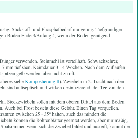
tig. Stickstoff- und Phosphatbedarf nur gering. Tiefgründiger
meligen Böden Ende 3/Anfang 4, wenn der Boden genügend
 Dünger verwenden. Steinmehl ist vorteilhaft. Schwachzehrer,
5 - 7 mm tief säen. Keimdauer 3 - 4 Wochen. Nach dem Auflaufen
tspitzen gelb werden, aber nicht zu oft.
näheres siehe
Kompostierung II
). Zwiebeln in 2. Tracht nach den
ln sind antiseptisch und wirken desinfizierend, der Tee von den
eln. Steckzwiebeln sollen mit dem oberen Drittel aus dem Boden
. Auch bei Frost besteht diese Gefahr. Einen Tag vorquellen.
aturen zwischen 25 - 35° halten, auch das mindert die
ebeln können die Röhrenblätter geerntet werden, aber nur mäßig,
m Spätsommer, wenn sich die Zwiebel bildet und ausreift, kommt der