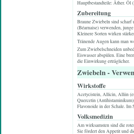
Hauptbestandteile: Äther. Öl 
Zubereitung
Braune Zwiebeln sind scharf u
(Béarnaise) verwenden, junge 
Kleinere Sorten wirken stärker
Tränende Augen kann man we
Zum Zwiebelschneiden unbedin
Eiswasser abspülen. Eine bre
die Einwirkung erträglicher.
Zwiebeln
- Verwen
Wirkstoffe
Acetycistein, Allicin, Alliin (
Quercetin (Antihistaminikum)
Flavonoide in der Schale. Im Se
Volksmedizin
Am wirksamsten sind die roten
Sie fördert den Appetit und d