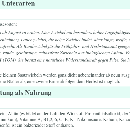
/ Unterarten
sesorten:
 ab August zu ernten. Eine Zwiebel mit besonders hoher Lagerfähigkeit. 
enheimer), Lauchzwiebel, die keine Zwiebel bildet, aber lange, weiße, 
 aufrecht. Als Bundzwiebel für die Frühjahrs- und Herbstaussaat geeigne
, runde, gelbbraune, schossfeste Zwiebeln aus biologischem Anbau. Fes
1
(TOM). Sie besitzt eine natürliche Widerstandskraft gegen Pilze. Sie h
 kleinen Saatzwiebeln werden ganz dicht nebeneinander ab neun ausge
die Blätter ab, eine zweite Ernte ab folgendem Herbst ist möglich.
tung als Nahrung
icin, Alliin (es bildet an der Luft den Wirkstoff Propanthialsulfoxid, de
taminikum), Vitamine A, B1,2, 6, C, E, K, Nikotinsäure. Kalium, Kalz
nföl ist ein bakterizider Stoff enthalten.