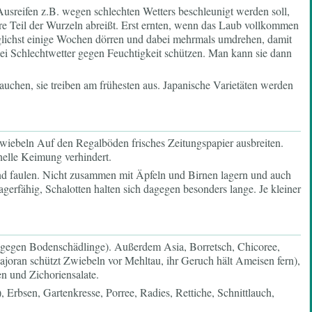
 Ausreifen z.B. wegen schlechten Wetters beschleunigt werden soll,
re Teil der Wurzeln abreißt. Erst ernten, wenn das Laub vollkommen
glichst einige Wochen dörren und dabei mehrmals umdrehen, damit
 bei Schlechtwetter gegen Feuchtigkeit schützen. Man kann sie dann
rauchen, sie treiben am frühesten aus. Japanische Varietäten werden
Auf den Regalböden frisches Zeitungspapier ausbreiten.
nelle Keimung verhindert.
nd faulen. Nicht zusammen mit Äpfeln und Birnen lagern und auch
agerfähig, Schalotten halten sich dagegen besonders lange. Je kleiner
 gegen Bodenschädlinge). Außerdem Asia, Borretsch, Chicoree,
ajoran schützt Zwiebeln vor Mehltau, ihr Geruch hält Ameisen fern),
n und Zichoriensalate.
Erbsen, Gartenkresse, Porree, Radies, Rettiche, Schnittlauch,