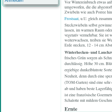
Anmelden
Vor Wintereinbruch etwas anh
umgeworfen, die die abgestor
Zwiebeln wie auch Porree hin
Frostsaat
, u.U. gleich zusamm
Steckzwiebeln selbst gewinnen
lassen, im warmen Raum oder 
vegetativ vermehrbar. Sie ist
weiterwachsen, treiben sie Wu
Erde stecken, 12 - 14 cm Abs
Winterhecken- und Lauchzw
frisches Grün sorgen als Schn
durchlässig. Höhe 30 cm. Blüt
ergiebige dunkelblutrote Sort
Neuheit, denn durch eine spe
(TOM-Garten) sind eine sehr e
ab und haben beste Lagerfähig
ist eine französische Goermet
Schalotte mit mildem Geschm
Ernte