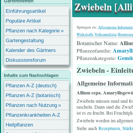
Gartenthemen
Zwiebeln [All
Einführungsartikel
Populäre Artikel
Springen zu:
Allgemeine Informat
Pflanzen nach Kategorie
Wirkstoffe
Volksmedizin
Homöopa
Gartengestaltung
Alliu
Botanischer Name
Amaryll
Pflanzenfamilie
Kalender des Gärtners
Gemüs
Pflanzenkategorie
Diskussionsforum
Zwiebeln
- Einlei
Inhalte zum Nachschlagen
Allgemeine Informat
Pflanzen A-Z (deutsch)
Allium cepa.
Amaryllisgewä
Pflanzen A-Z (botanisch)
Zwiebeln müssen rund und fes
Pflanzen nach Nutzung
rascheln. Dann sind die Zwie
ist es zu feucht. Bei Feuchtig
Pflanzenkrankheiten A-Z
Zwiebeln werden im allgemei
Heilpflanzen
Siehe auch
Rezepturen, Stärku