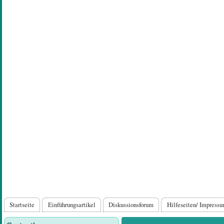
Direkt
zum
Inhalt
Hauptnavigation
Startseite
Einführungsartikel
Diskussionsforum
Hilfeseiten/ Impress