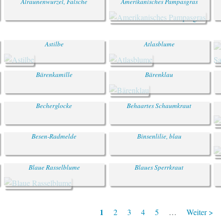
Alraunenwurzel, Falsche
Amerikanisches Pampasgras
Astilbe
Atlasblume
Bärenkamille
Bärenklau
Becherglocke
Behaartes Schaumkraut
Besen-Radmelde
Binsenlilie, blau
Blaue Rasselblume
Blaues Sperrkraut
Aktuelle
Page
Page
Page
Page
Nächste
1
2
3
4
5
…
Weiter >
Seite
Seite