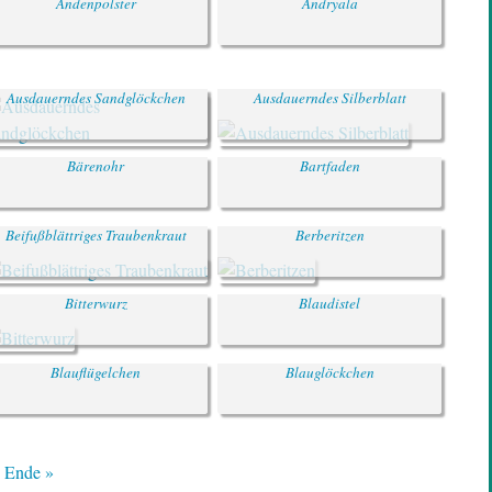
Andenpolster
Andryala
Ausdauerndes Sandglöckchen
Ausdauerndes Silberblatt
Bärenohr
Bartfaden
Beifußblättriges Traubenkraut
Berberitzen
Bitterwurz
Blaudistel
Blauflügelchen
Blauglöckchen
Letzte
Ende »
Seite