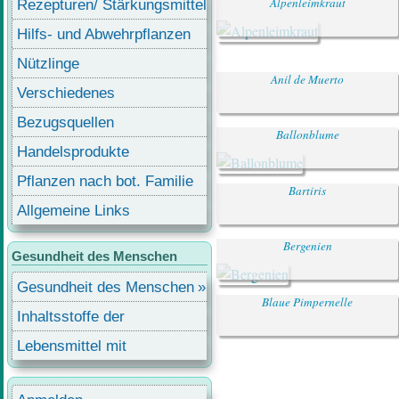
Alpenleimkraut
Rezepturen/ Stärkungsmittel
Hilfs- und Abwehrpflanzen
Nützlinge
Anil de Muerto
Verschiedenes
Bezugsquellen
Ballonblume
Handelsprodukte
Pflanzen nach bot. Familie
Bartiris
Allgemeine Links
Bergenien
Gesundheit des Menschen
Gesundheit des Menschen
Blaue Pimpernelle
Inhaltsstoffe der
Lebensmittel
Lebensmittel mit
Inhaltsstoffen
Benutzermenü