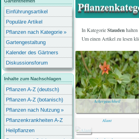
Gartenthemen
Pflanzenkateg
Einführungsartikel
Populäre Artikel
Stauden
In Kategorie
halten 
Pflanzen nach Kategorie
Um einen Artikel zu lesen kli
Gartengestaltung
Kalender des Gärtners
Diskussionsforum
Inhalte zum Nachschlagen
Pflanzen A-Z (deutsch)
Pflanzen A-Z (botanisch)
Ackergauchheil
Pflanzen nach Nutzung
Pflanzenkrankheiten A-Z
Alant
Heilpflanzen