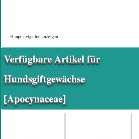
Hauptnavigation
— Hauptnavigation anzeigen
Startseite
Einführungsartikel
Diskussionsforum
Hilfeseiten/ Impressum
Verfügbare Artikel für
Hundsgiftgewächse
[Apocynaceae]