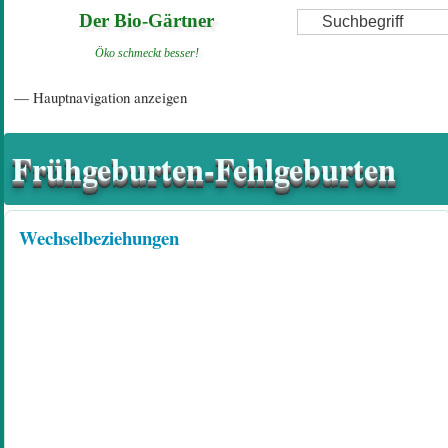
Direkt
Suche
Der Bio-Gärtner
zum
Öko schmeckt besser!
Inhalt
Hauptnavigation
— Hauptnavigation anzeigen
Startseite
Einführungsartikel
Diskussionsforum
Hilfeseiten/ Impressum
Frühgeburten-Fehlgeburten
Wechselbeziehungen