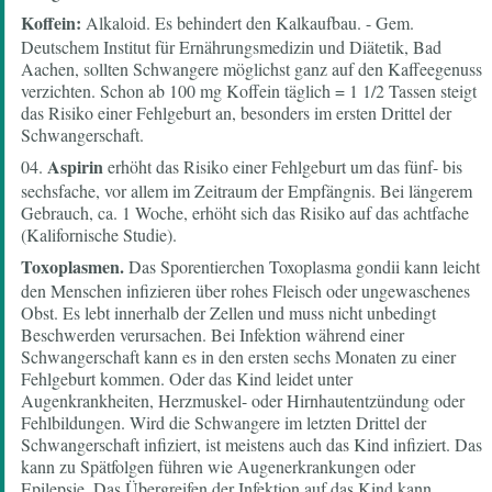
Koffein:
Alkaloid. Es behindert den Kalkaufbau. - Gem.
Deutschem Institut für Ernährungsmedizin und Diätetik, Bad
Aachen, sollten Schwangere möglichst ganz auf den Kaffeegenuss
verzichten. Schon ab 100 mg Koffein täglich = 1 1/2 Tassen steigt
das Risiko einer Fehlgeburt an, besonders im ersten Drittel der
Schwangerschaft.
Aspirin
04.
erhöht das Risiko einer Fehlgeburt um das fünf- bis
sechsfache, vor allem im Zeitraum der Empfängnis. Bei längerem
Gebrauch, ca. 1 Woche, erhöht sich das Risiko auf das achtfache
(Kalifornische Studie).
Toxoplasmen.
Das Sporentierchen Toxoplasma gondii kann leicht
den Menschen infizieren über rohes Fleisch oder ungewaschenes
Obst. Es lebt innerhalb der Zellen und muss nicht unbedingt
Beschwerden verursachen. Bei Infektion während einer
Schwangerschaft kann es in den ersten sechs Monaten zu einer
Fehlgeburt kommen. Oder das Kind leidet unter
Augenkrankheiten, Herzmuskel- oder Hirnhautentzündung oder
Fehlbildungen. Wird die Schwangere im letzten Drittel der
Schwangerschaft infiziert, ist meistens auch das Kind infiziert. Das
kann zu Spätfolgen führen wie Augenerkrankungen oder
Epilepsie. Das Übergreifen der Infektion auf das Kind kann