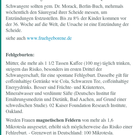
Schwangere sollten gem. Dr. Morack, Berlin-Buch, mehrmals
wöchentlich den Säuregrad ihrer Scheide messen, um
Entzündungen festzustellen. Bis zu 8% der Kinder kommen vor
der 36. Woche auf die Welt, die Ursache ist eine Entzündung der
Scheide.
siehe auch
www.fruehgeborene.de
Fehlgeburten:
Mütter, die mehr als 1 1/2 Tassen Kaffee (100 mg) täglich trinken,
steigern das Risiko, besonders im ersten Drittel der
Schwangerschaft, für eine spontane Fehlgeburt. Dasselbe gilt für
coffeinhaltige Getränke wie Cola, Schwarzen Tee, coffeinhaltige
Energydrinks. Besser sind Früchte- und Kräutertees,
Mineralwasser und verdünnte Säfte (Deutsches Institut für
Ernährungsmedizin und Dietätik, Bad Aachen, auf Grund einer
schwedischen Studie). 02 Kaiser Foundation Research Institute,
Oakland.
magnetischen Feldern
Werden Frauen
von mehr als 1,6
Mikrotesla ausgesetzt, erhöht sich möglicherweise das Risiko einer
Fehlgeburt. - Grenzwert in Deutschland: 100 Mikrotesla.