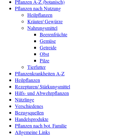
Pflanzen A-Z (botanisch)
Pflanzen nach Nutzung
Heilpflanzen
Kräuter/ Gewürze
Nahrungsmittel
Beerenfrüchte
Gemüse
Getreide
Obst
Pilze
Tierfutter
Pflanzenkrankheiten A-Z
Heilpflanzen
Rezepturen/ Stärkungsmittel
Hilfs- und Abwehrpflanzen
Nützlinge
Verschiedenes
Bezugsquellen
Handelsprodukte
Pflanzen nach bot. Familie
Allgemeine Links