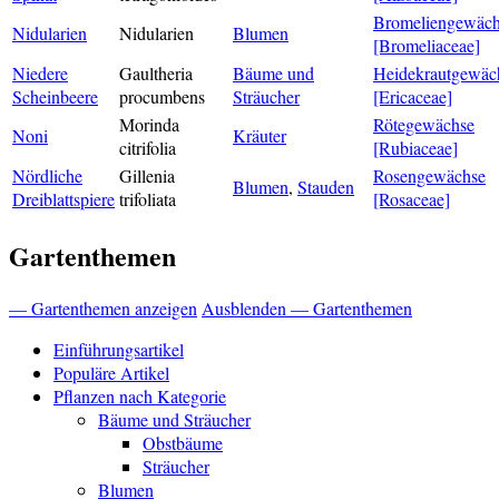
Bromeliengewäch
Nidularien
Nidularien
Blumen
[Bromeliaceae]
Niedere
Gaultheria
Bäume und
Heidekrautgewäc
Scheinbeere
procumbens
Sträucher
[Ericaceae]
Morinda
Rötegewächse
Noni
Kräuter
citrifolia
[Rubiaceae]
Nördliche
Gillenia
Rosengewächse
Blumen
,
Stauden
Dreiblattspiere
trifoliata
[Rosaceae]
Gartenthemen
— Gartenthemen anzeigen
Ausblenden — Gartenthemen
Einführungsartikel
Populäre Artikel
Pflanzen nach Kategorie
Bäume und Sträucher
Obstbäume
Sträucher
Blumen