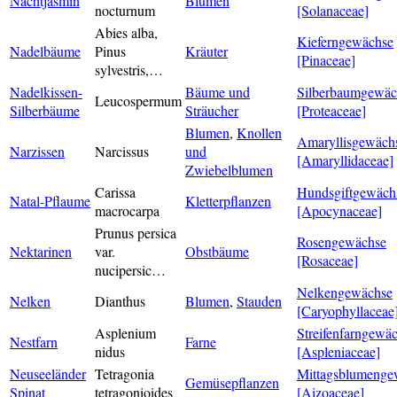
Nachtjasmin
Blumen
nocturnum
[Solanaceae]
Abies alba,
Kieferngewächse
Nadelbäume
Pinus
Kräuter
[Pinaceae]
sylvestris,…
Nadelkissen-
Bäume und
Silberbaumgewäc
Leucospermum
Silberbäume
Sträucher
[Proteaceae]
Blumen
,
Knollen
Amaryllisgewäch
Narzissen
Narcissus
und
[Amaryllidaceae]
Zwiebelblumen
Carissa
Hundsgiftgewäch
Natal-Pflaume
Kletterpflanzen
macrocarpa
[Apocynaceae]
Prunus persica
Rosengewächse
Nektarinen
var.
Obstbäume
[Rosaceae]
nucipersic…
Nelkengewächse
Nelken
Dianthus
Blumen
,
Stauden
[Caryophyllaceae
Asplenium
Streifenfarngewä
Nestfarn
Farne
nidus
[Aspleniaceae]
Neuseeländer
Tetragonia
Mittagsblumenge
Gemüsepflanzen
Spinat
tetragonioides
[Aizoaceae]