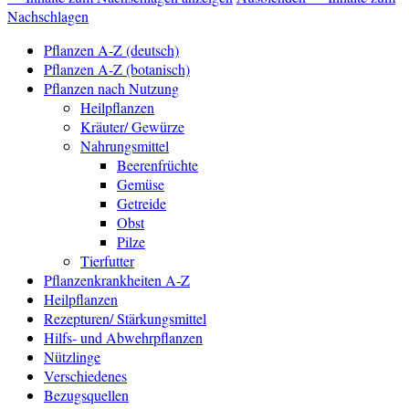
Nachschlagen
Pflanzen A-Z (deutsch)
Pflanzen A-Z (botanisch)
Pflanzen nach Nutzung
Heilpflanzen
Kräuter/ Gewürze
Nahrungsmittel
Beerenfrüchte
Gemüse
Getreide
Obst
Pilze
Tierfutter
Pflanzenkrankheiten A-Z
Heilpflanzen
Rezepturen/ Stärkungsmittel
Hilfs- und Abwehrpflanzen
Nützlinge
Verschiedenes
Bezugsquellen