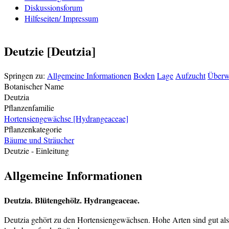
Diskussionsforum
Hilfeseiten/ Impressum
Deutzie [Deutzia]
Springen zu:
Allgemeine Informationen
Boden
Lage
Aufzucht
Überw
Botanischer Name
Deutzia
Pflanzenfamilie
Hortensiengewächse [Hydrangeaceae]
Pflanzenkategorie
Bäume und Sträucher
Deutzie
- Einleitung
Allgemeine Informationen
Deutzia.
Blütengehölz. Hydrangeaceae.
Deutzia gehört zu den Hortensiengewächsen. Hohe Arten sind gut als 