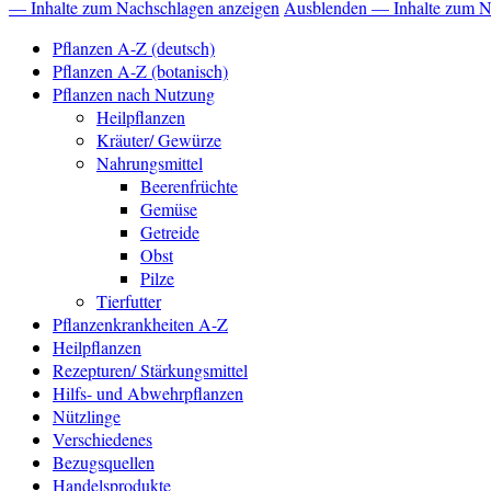
— Inhalte zum Nachschlagen anzeigen
Ausblenden — Inhalte zum N
Pflanzen A-Z (deutsch)
Pflanzen A-Z (botanisch)
Pflanzen nach Nutzung
Heilpflanzen
Kräuter/ Gewürze
Nahrungsmittel
Beerenfrüchte
Gemüse
Getreide
Obst
Pilze
Tierfutter
Pflanzenkrankheiten A-Z
Heilpflanzen
Rezepturen/ Stärkungsmittel
Hilfs- und Abwehrpflanzen
Nützlinge
Verschiedenes
Bezugsquellen
Handelsprodukte