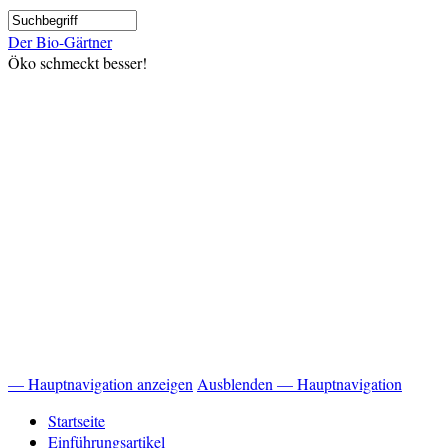
Direkt
Suche
zum
Der Bio-Gärtner
Inhalt
Öko schmeckt besser!
— Hauptnavigation anzeigen
Ausblenden — Hauptnavigation
Hauptnavigation
Startseite
Einführungsartikel