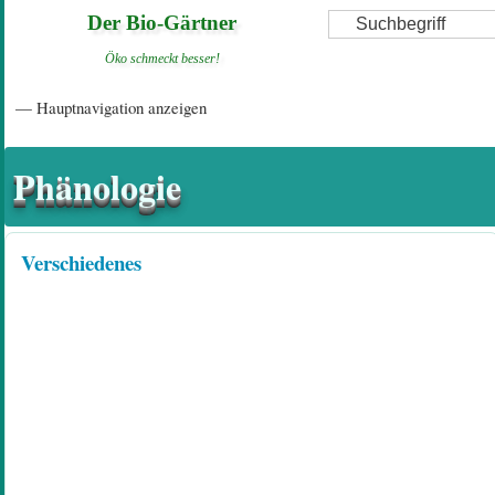
Direkt
Suche
Der Bio-Gärtner
zum
Öko schmeckt besser!
Inhalt
Hauptnavigation
— Hauptnavigation anzeigen
Startseite
Einführungsartikel
Diskussionsforum
Hilfeseiten/ Impressum
Phänologie
Verschiedenes