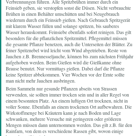
Verbrennungen führen. Alle Spritzbrühen immer durch ein
Feinsieb geben, sie verstopfen sonst die Düsen. Nicht verbrauchte
Brühen in einen Behälter umschütten und bei Neugebrauch
wiederum durch ein Feinsieb gießen. Nach Gebrauch Spritzgerät
mit klarem Wasser füllen und solange spritzen, bis sauberes
Wasser herauskommt. Feinsiebe ebenfalls sofort reinigen. Das gilt
besonders für die pflanzlichen Spritzmittel. Pflegemittel müssen
die gesamte Pflanze benetzen, auch die Unterseiten der Blätter. Zu
feiner Spritznebel wird leicht vom Wind abgetrieben. Reste von
Jauchen z.B. Brennesseljauche, können bis zum nächsten Frühjahr
aufgehoben werden. Beim Gießen wird die Gießkanne ohne
Brause benutzt. Nur vormittags gießen. Dabei darf die Pflanze
keine Spritzer abbekommen. Vier Wochen vor der Ernte sollte
man nicht mehr Jauchen ausbringen.
Beim Sammeln nur gesunde Pflanzen abseits von Strassen
verwenden, sie sollten immer trocken sein und in aller Regel von
einem besonnten Platz. An einem luftigen Ort trocknen, nicht in
voller Sonne. Ebenfalls an einem trockenen Ort aufbewahren. Die
Wirkstoffmenge bei Kräutern kann je nach Boden und Lage
schwanken, mehrere Versuche mit geringeren oder größeren
Mengen müssen dann unternommen werden. Das gilt z.B. für den
Rainfarn, von dem es verschiedene Rassen gibt, wovon einige