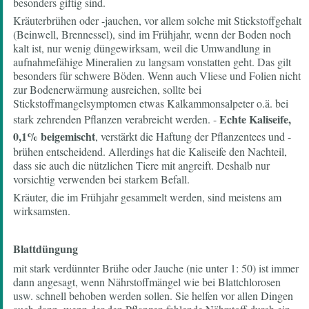
besonders giftig sind.
Kräuterbrühen oder -jauchen, vor allem solche mit Stickstoffgehalt
(Beinwell, Brennessel), sind im Frühjahr, wenn der Boden noch
kalt ist, nur wenig düngewirksam, weil die Umwandlung in
aufnahmefähige Mineralien zu langsam vonstatten geht. Das gilt
besonders für schwere Böden. Wenn auch Vliese und Folien nicht
zur Bodenerwärmung ausreichen, sollte bei
Stickstoffmangelsymptomen etwas Kalkammonsalpeter o.ä. bei
Echte Kaliseife,
stark zehrenden Pflanzen verabreicht werden. -
0,1% beigemischt
, verstärkt die Haftung der Pflanzentees und -
brühen entscheidend. Allerdings hat die Kaliseife den Nachteil,
dass sie auch die nützlichen Tiere mit angreift. Deshalb nur
vorsichtig verwenden bei starkem Befall.
Kräuter, die im Frühjahr gesammelt werden, sind meistens am
wirksamsten.
Blattdüngung
mit stark verdünnter Brühe oder Jauche (nie unter 1: 50) ist immer
dann angesagt, wenn Nährstoffmängel wie bei Blattchlorosen
usw. schnell behoben werden sollen. Sie helfen vor allen Dingen