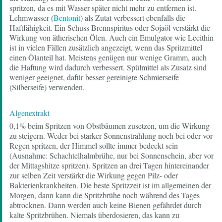
spritzen, da es mit Wasser später nicht mehr zu entfernen ist.
Lehmwasser (
Bentonit
) als Zutat verbessert ebenfalls die
Haftfähigkeit. Ein Schuss Brennspiritus oder Sojaöl verstärkt die
Wirkung von ätherischen Ölen. Auch ein Emulgator wie Lecithin
ist in vielen Fällen zusätzlich angezeigt, wenn das Spritzmittel
einen Ölanteil hat. Meistens genügen nur wenige Gramm, auch
die Haftung wird dadurch verbessert. Spülmittel als Zusatz sind
weniger geeignet, dafür besser gereinigte Schmierseife
(Silberseife) verwenden.
Algenextrakt
0,1% beim Spritzen von Obstbäumen zusetzen, um die Wirkung
zu steigern. Weder bei starker Sonnenstrahlung noch bei oder vor
Regen spritzen, der Himmel sollte immer bedeckt sein
(Ausnahme: Schachtelhalmbrühe, nur bei Sonnenschein, aber vor
der Mittagshitze spritzen). Spritzen an drei Tagen hintereinander
zur selben Zeit verstärkt die Wirkung gegen Pilz- oder
Bakterienkrankheiten. Die beste Spritzzeit ist im allgemeinen der
Morgen, dann kann die Spritzbrühe noch während des Tages
abtrocknen. Dann werden auch keine Bienen gefährdet durch
kalte Spritzbrühen. Niemals überdosieren, das kann zu