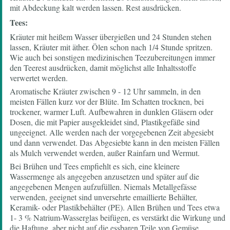
mit Abdeckung kalt werden lassen. Rest ausdrücken.
Tees:
Kräuter mit heißem Wasser übergießen und 24 Stunden stehen
lassen, Kräuter mit äther. Ölen schon nach 1/4 Stunde spritzen.
Wie auch bei sonstigen medizinischen Teezubereitungen immer
den Teerest ausdrücken, damit möglichst alle Inhaltsstoffe
verwertet werden.
Aromatische Kräuter zwischen 9 - 12 Uhr sammeln, in den
meisten Fällen kurz vor der Blüte. Im Schatten trocknen, bei
trockener, warmer Luft. Aufbewahren in dunklen Gläsern oder
Dosen, die mit Papier ausgekleidet sind, Plastikgefäße sind
ungeeignet. Alle werden nach der vorgegebenen Zeit abgesiebt
und dann verwendet. Das Abgesiebte kann in den meisten Fällen
als Mulch verwendet werden, außer Rainfarn und Wermut.
Bei Brühen und Tees empfiehlt es sich, eine kleinere
Wassermenge als angegeben anzusetzen und später auf die
angegebenen Mengen aufzufüllen. Niemals Metallgefässe
verwenden, geeignet sind unversehrte emaillierte Behälter,
Keramik- oder Plastikbehälter (PE). Allen Brühen und Tees etwa
1- 3 % Natrium-Wasserglas beifügen, es verstärkt die Wirkung und
die Haftung, aber nicht auf die essbaren Teile von Gemüse