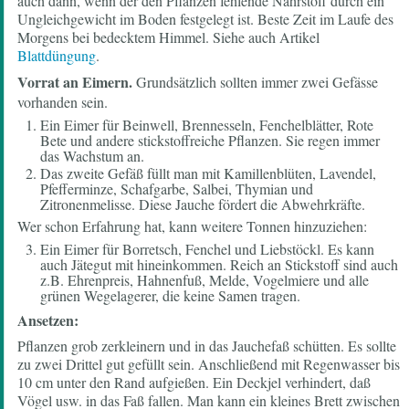
auch dann, wenn der den Pflanzen fehlende Nährstoff durch ein
Ungleichgewicht im Boden festgelegt ist. Beste Zeit im Laufe des
Morgens bei bedecktem Himmel. Siehe auch Artikel
Blattdüngung
.
Vorrat an Eimern.
Grundsätzlich sollten immer zwei Gefässe
vorhanden sein.
Ein Eimer für Beinwell, Brennesseln, Fenchelblätter, Rote
Bete und andere stickstoffreiche Pflanzen. Sie regen immer
das Wachstum an.
Das zweite Gefäß füllt man mit Kamillenblüten, Lavendel,
Pfefferminze, Schafgarbe, Salbei, Thymian und
Zitronenmelisse. Diese Jauche fördert die Abwehrkräfte.
Wer schon Erfahrung hat, kann weitere Tonnen hinzuziehen:
Ein Eimer für Borretsch, Fenchel und Liebstöckl. Es kann
auch Jätegut mit hineinkommen. Reich an Stickstoff sind auch
z.B. Ehrenpreis, Hahnenfuß, Melde, Vogelmiere und alle
grünen Wegelagerer, die keine Samen tragen.
Ansetzen:
Pflanzen grob zerkleinern und in das Jauchefaß schütten. Es sollte
zu zwei Drittel gut gefüllt sein. Anschließend mit Regenwasser bis
10 cm unter den Rand aufgießen. Ein Deckjel verhindert, daß
Vögel usw. in das Faß fallen. Man kann ein kleines Brett zwischen