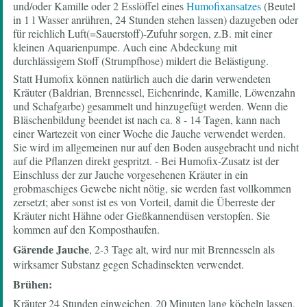
und/oder Kamille oder 2 Esslöffel eines
Humofixansatzes
(Beutel
in 1 l Wasser anrühren, 24 Stunden stehen lassen) dazugeben oder
für reichlich Luft(=Sauerstoff)-Zufuhr sorgen, z.B. mit einer
kleinen Aquarienpumpe. Auch eine Abdeckung mit
durchlässigem Stoff (Strumpfhose) mildert die Belästigung.
Statt Humofix können natürlich auch die darin verwendeten
Kräuter (Baldrian, Brennessel, Eichenrinde, Kamille, Löwenzahn
und Schafgarbe) gesammelt und hinzugefügt werden. Wenn die
Bläschenbildung beendet ist nach ca. 8 - 14 Tagen, kann nach
einer Wartezeit von einer Woche die Jauche verwendet werden.
Sie wird im allgemeinen nur auf den Boden ausgebracht und nicht
auf die Pflanzen direkt gespritzt. - Bei Humofix-Zusatz ist der
Einschluss der zur Jauche vorgesehenen Kräuter in ein
grobmaschiges Gewebe nicht nötig, sie werden fast vollkommen
zersetzt; aber sonst ist es von Vorteil, damit die Überreste der
Kräuter nicht Hähne oder Gießkannendüsen verstopfen. Sie
kommen auf den Komposthaufen.
Gärende Jauche
, 2-3 Tage alt, wird nur mit Brennesseln als
wirksamer Substanz gegen Schadinsekten verwendet.
Brühen:
Kräuter 24 Stunden einweichen, 20 Minuten lang köcheln lassen,