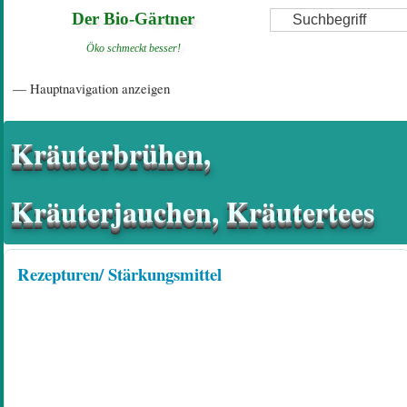
Direkt
Suche
Der Bio-Gärtner
zum
Öko schmeckt besser!
Inhalt
Hauptnavigation
— Hauptnavigation anzeigen
Startseite
Einführungsartikel
Diskussionsforum
Hilfeseiten/ Impressum
Kräuterbrühen,
Kräuterjauchen, Kräutertees
Rezepturen/ Stärkungsmittel