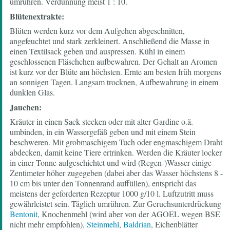
umrühren. Verdünnung meist 1 : 10.
Blütenextrakte:
Blüten werden kurz vor dem Aufgehen abgeschnitten,
angefeuchtet und stark zerkleinert. Anschließend die Masse in
einen Textilsack geben und auspressen. Kühl in einem
geschlossenen Fläschchen aufbewahren. Der Gehalt an Aromen
ist kurz vor der Blüte am höchsten. Ernte am besten früh morgens
an sonnigen Tagen. Langsam trocknen, Aufbewahrung in einem
dunklen Glas.
Jauchen:
Kräuter in einen Sack stecken oder mit alter Gardine o.ä.
umbinden, in ein Wassergefäß geben und mit einem Stein
beschweren. Mit grobmaschigem Tuch oder engmaschigem Draht
abdecken, damit keine Tiere ertrinken. Werden die Kräuter locker
in einer Tonne aufgeschichtet und wird (Regen-)Wasser einige
Zentimeter höher zugegeben (dabei aber das Wasser höchstens 8 -
10 cm bis unter den Tonnenrand auffüllen), entspricht das
meistens der geforderten Rezeptur 1000 g/10 l. Luftzutritt muss
gewährleistet sein. Täglich umrühren. Zur Geruchsunterdrückung
Bentonit
, Knochenmehl (wird aber von der AGOEL wegen BSE
nicht mehr empfohlen),
Steinmehl
,
Baldrian
, Eichenblätter