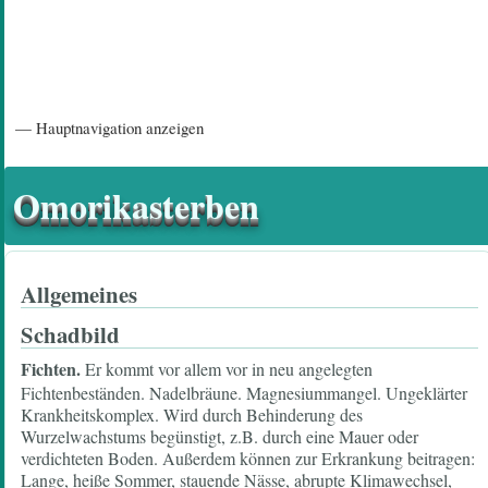
Hauptnavigation
— Hauptnavigation anzeigen
Startseite
Einführungsartikel
Diskussionsforum
Hilfeseiten/ Impressum
Omorikasterben
Allgemeines
Schadbild
Fichten.
Er kommt vor allem vor in neu angelegten
Fichtenbeständen. Nadelbräune. Magnesiummangel. Ungeklärter
Krankheitskomplex. Wird durch Behinderung des
Wurzelwachstums begünstigt, z.B. durch eine Mauer oder
verdichteten Boden. Außerdem können zur Erkrankung beitragen:
Lange, heiße Sommer, stauende Nässe, abrupte Klimawechsel,