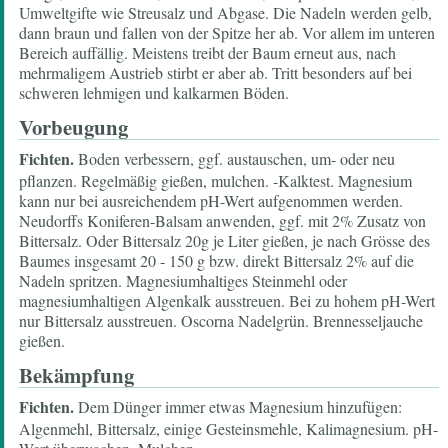
Umweltgifte wie Streusalz und Abgase. Die Nadeln werden gelb,
dann braun und fallen von der Spitze her ab. Vor allem im unteren
Bereich auffällig. Meistens treibt der Baum erneut aus, nach
mehrmaligem Austrieb stirbt er aber ab. Tritt besonders auf bei
schweren lehmigen und kalkarmen Böden.
Vorbeugung
Fichten.
Boden verbessern, ggf. austauschen, um- oder neu
pflanzen. Regelmäßig gießen, mulchen. -Kalktest. Magnesium
kann nur bei ausreichendem pH-Wert aufgenommen werden.
Neudorffs Koniferen-Balsam anwenden, ggf. mit 2% Zusatz von
Bittersalz. Oder Bittersalz 20g je Liter gießen, je nach Grösse des
Baumes insgesamt 20 - 150 g bzw. direkt Bittersalz 2% auf die
Nadeln spritzen. Magnesiumhaltiges Steinmehl oder
magnesiumhaltigen Algenkalk ausstreuen. Bei zu hohem pH-Wert
nur Bittersalz ausstreuen. Oscorna Nadelgrün. Brennesseljauche
gießen.
Bekämpfung
Fichten.
Dem Dünger immer etwas Magnesium hinzufügen:
Algenmehl, Bittersalz, einige Gesteinsmehle, Kalimagnesium. pH-