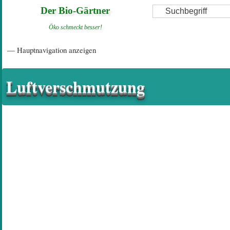
Direkt
Suche
Der Bio-Gärtner
zum
Öko schmeckt besser!
Inhalt
Hauptnavigation
— Hauptnavigation anzeigen
Startseite
Einführungsartikel
Diskussionsforum
Hilfeseiten/ Impressum
Luftverschmutzung