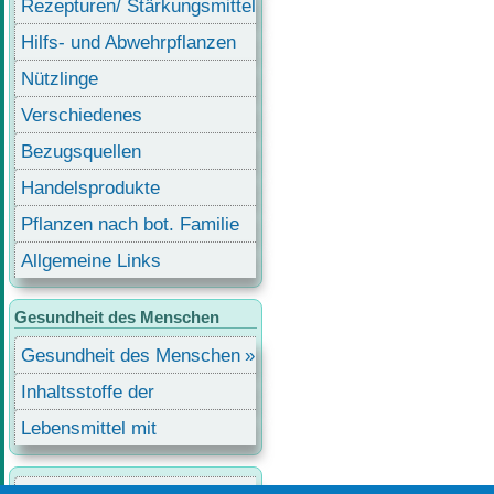
Rezepturen/ Stärkungsmittel
Hilfs- und Abwehrpflanzen
Nützlinge
Verschiedenes
Bezugsquellen
Handelsprodukte
Pflanzen nach bot. Familie
Allgemeine Links
Gesundheit des Menschen
Gesundheit des Menschen
Inhaltsstoffe der
Lebensmittel
Lebensmittel mit
Inhaltsstoffen
Benutzermenü