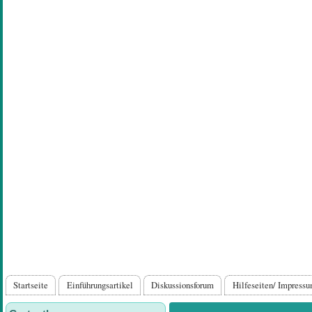
Direkt
zum
Inhalt
Hauptnavigation
Startseite
Einführungsartikel
Diskussionsforum
Hilfeseiten/ Impress