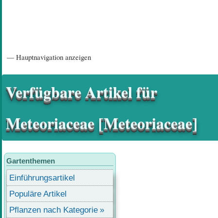
Hauptnavigation
— Hauptnavigation anzeigen
Startseite
Einführungsartikel
Diskussionsforum
Hilfeseiten/ Impressum
Verfügbare Artikel für
Meteoriaceae [Meteoriaceae]
Gartenthemen
Einführungsartikel
Populäre Artikel
Pflanzen nach Kategorie