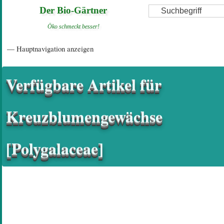
Direkt
Suche
Der Bio-Gärtner
zum
Öko schmeckt besser!
Inhalt
Hauptnavigation
— Hauptnavigation anzeigen
Startseite
Einführungsartikel
Diskussionsforum
Hilfeseiten/ Impressum
Verfügbare Artikel für
Kreuzblumengewächse
[Polygalaceae]