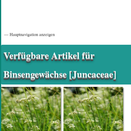
Hauptnavigation
— Hauptnavigation anzeigen
Startseite
Einführungsartikel
Diskussionsforum
Hilfeseiten/ Impressum
Verfügbare Artikel für
Binsengewächse [Juncaceae]