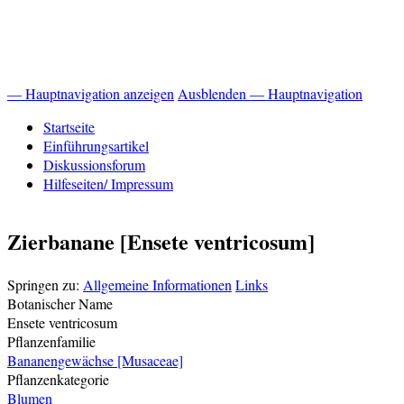
— Hauptnavigation anzeigen
Ausblenden — Hauptnavigation
Hauptnavigation
Startseite
Einführungsartikel
Diskussionsforum
Hilfeseiten/ Impressum
Zierbanane [Ensete ventricosum]
Springen zu:
Allgemeine Informationen
Links
Botanischer Name
Ensete ventricosum
Pflanzenfamilie
Bananengewächse [Musaceae]
Pflanzenkategorie
Blumen