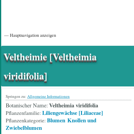
Hauptnavigation
— Hauptnavigation anzeigen
Startseite
Einführungsartikel
Diskussionsforum
Hilfeseiten/ Impressum
Veltheimie [Veltheimia
viridifolia]
Springen zu:
Allgemeine Informationen
Veltheimia viridifolia
Botanischer Name
Liliengewächse [Liliaceae]
Pflanzenfamilie
Blumen
Knollen und
Pflanzenkategorie
Zwiebelblumen