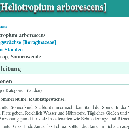
[Heliotropium arborescens]
ionen
tropium arborescens
gewächse [Boraginaceae]
n
Stauden
trop, Sonnenwende
leitung
ionen
op / Kategorie: Stauden)
 Sommerblume. Raublattgewächse.
ille. Sonnenkind: Sie blüht immer nach dem Stand der Sonne. In der M
en Platz geben. Reichlich Wasser und Nährstoffe. Tägliches Gießen und
Anziehungspunkt für viele Insektenarten wie Schmetterlinge und Bien
n unter Glas. Ende Januar bis Februar sollten die Samen in Schalen au