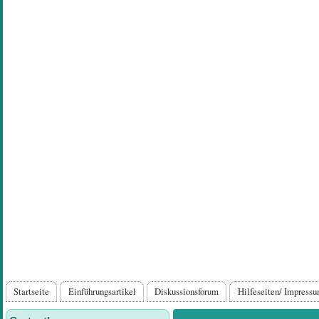
Direkt
zum
Inhalt
Hauptnavigation
Startseite
Einführungsartikel
Diskussionsforum
Hilfeseiten/ Impress