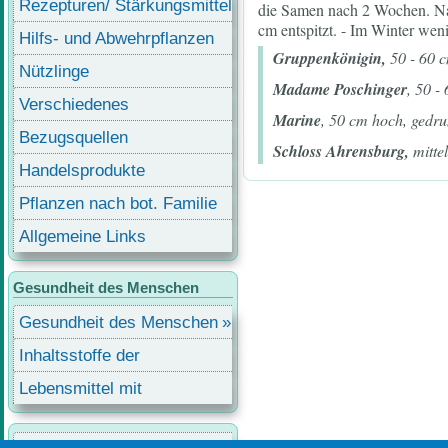
Rezepturen/ Stärkungsmittel
die Samen nach 2 Wochen. Nac
cm entspitzt. - Im Winter wen
Hilfs- und Abwehrpflanzen
Gruppenkönigin,
50 - 60 c
Nützlinge
Madame Poschinger
, 50 -
Verschiedenes
Marine
, 50 cm hoch, gedru
Bezugsquellen
Schloss Ahrensburg,
mittel
Handelsprodukte
Pflanzen nach bot. Familie
Allgemeine Links
Gesundheit des Menschen
Gesundheit des Menschen
Inhaltsstoffe der
Lebensmittel
Lebensmittel mit
Inhaltsstoffen
Benutzermenü