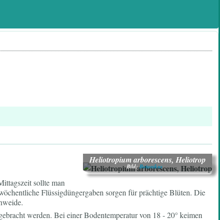
Heliotropium arborescens, Heliotrop
Bild:
Botanikus
ittagszeit sollte man
 wöchentliche Flüssigdüngergaben sorgen für prächtige Blüten. Die
enweide.
sgebracht werden. Bei einer Bodentemperatur von 18 - 20° keimen