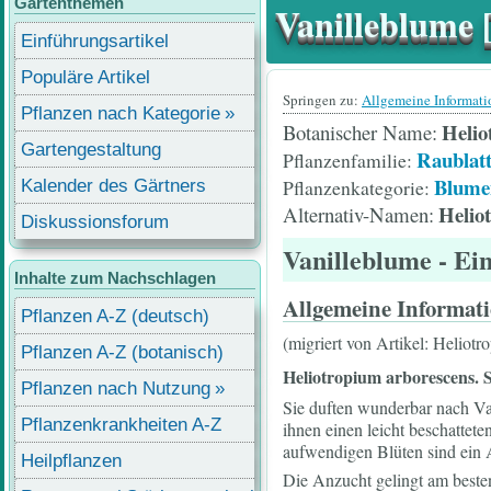
Gartenthemen
Vanilleblume 
Einführungsartikel
Populäre Artikel
Springen zu:
Allgemeine Informat
Pflanzen nach Kategorie
Helio
Botanischer Name
Gartengestaltung
Raublatt
Pflanzenfamilie
Blume
Pflanzenkategorie
Kalender des Gärtners
Helio
Alternativ-Namen
Diskussionsforum
Vanilleblume
- Ein
Inhalte zum Nachschlagen
Allgemeine Informat
Pflanzen A-Z (deutsch)
(migriert von Artikel: Heliotr
Pflanzen A-Z (botanisch)
Heliotropium arborescens.
Pflanzen nach Nutzung
Sie duften wunderbar nach Van
Pflanzenkrankheiten A-Z
ihnen einen leicht beschattet
aufwendigen Blüten sind ein 
Heilpflanzen
Die Anzucht gelingt am beste