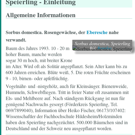
Speierling
- Einleitung
Allgemeine Informationen
Sorbus domestica.
Rosengewächse, der
Eberesche
nahe
verwandt.
Sorbus domestica, Speierling
Baum des Jahres 1993. 10 - 20 m
Bild:
Botanikus
hoher Baum, manche werden
sogar 30 m hoch, mit breiter Krone
im Alter. Wird oft als Solitär angepflanzt. Sein Alter kann bis zu
600 Jahren erreichen. Blüte weiß, 5. Die roten Früchte erscheinen
9 - 10, birnen- oder apfelfrüchtig.
Vogelnähr- und -nistgehölz, auch für Kleinsäuger. Bienenweide,
Hummeln, Schwebfliegen. Tritt in freier Natur oft zusammen mit
Els- und Mehlbeere auf. Nach ständigem Rückgang ist nun für
genügend Nachwuchs gesorgt (Förderkreis Speierling, Tel.
069/7899040), Information über Heiko Fischer, 06173/107402:
Wissenschaftler der Fachhochschule Hildesheim/Holzminden
haben den Speierling nachgezüchtet. 500.000 Bäumchen sind in
Deutschland und der Schweiz neu ausgepflanzt worden.