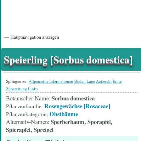
Hauptnavigation
— Hauptnavigation anzeigen
Startseite
Einführungsartikel
Diskussionsforum
Hilfeseiten/ Impressum
Speierling [Sorbus domestica]
Springen zu:
Allgemeine Informationen
Boden
Lage
Aufzucht
Ernte
Zubereitung
Links
Sorbus domestica
Botanischer Name
Rosengewächse [Rosaceae]
Pflanzenfamilie
Obstbäume
Pflanzenkategorie
Sperberbaum, Sporapfel,
Alternativ-Namen
Spierapfel, Spreigel