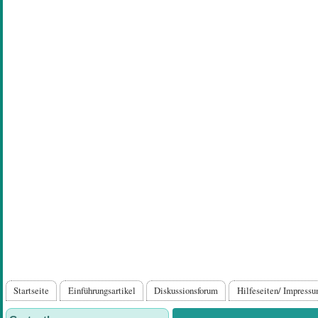
Direkt
zum
Inhalt
Hauptnavigation
Startseite
Einführungsartikel
Diskussionsforum
Hilfeseiten/ Impress