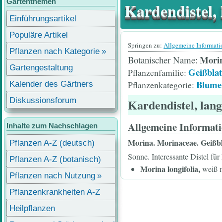
Gartenthemen
Kardendistel, 
Einführungsartikel
Populäre Artikel
Springen zu:
Allgemeine Informat
Pflanzen nach Kategorie
Morin
Botanischer Name
Gartengestaltung
Geißblat
Pflanzenfamilie
Blume
Pflanzenkategorie
Kalender des Gärtners
Diskussionsforum
Kardendistel, lang
Allgemeine Informat
Inhalte zum Nachschlagen
Morina. Morinaceae. Geißb
Pflanzen A-Z (deutsch)
Sonne. Interessante Distel fü
Pflanzen A-Z (botanisch)
Morina longifolia,
weiß m
Pflanzen nach Nutzung
Pflanzenkrankheiten A-Z
Heilpflanzen