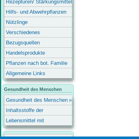
Rezepturen/ Stärkungsmittel
Hilfs- und Abwehrpflanzen
Nützlinge
Verschiedenes
Bezugsquellen
Handelsprodukte
Pflanzen nach bot. Familie
Allgemeine Links
Gesundheit des Menschen
Gesundheit des Menschen
Inhaltsstoffe der
Lebensmittel
Lebensmittel mit
Inhaltsstoffen
Benutzermenü