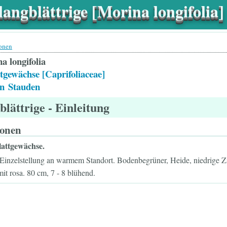
langblättrige [Morina longifolia]
ionen
a longifolia
tgewächse [Caprifoliaceae]
n
Stauden
blättrige
- Einleitung
ionen
lattgewächse.
r Einzelstellung an warmem Standort. Bodenbegrüner, Heide, niedrige Zi
it rosa. 80 cm, 7 - 8 blühend.