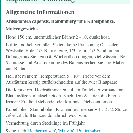
Allgemeine Informationen
Anisodontea capensis.
Halbimmergrüne Kübelpflanze.
Malvengewächse.
Höhe 150 cm, unermüdlicher Blüher 2 - 10, dunkelrosa.
Luftig und hell von allen Seiten, keine Prallsonne; Ost- oder
Westseite. Erde: 1/3 Blumenerde, 1/3 Lehm, 1/3 Sand, unten
Dränage aus Steinen o.ä. Wöchentlich düngen, viel wässern. Bei
Staunässe und Austrocknung des Ballens verliert sie ihre Blätter
und Blüten.
Hell überwintern, Temperaturen 5 - 10°. Triebe vor dem
Ausräumen kräftig zurückschneiden auf drei/vier Blattpaare.
Die Krone von Hochstämmchen auf ein Drittel der vorhandenen
Blattansätze zurückschneiden. Nach dem Austrieb die Krone
formen: Zu dicht stehende oder krumme Triebe entfernen.
Kübelhöhe : Stammhöhe : Kronendurchmesser = 1 : 2 : 2. Stütze
erforderlich. Blumenerde jährlich wechseln.
Vermehrung durch Stecklinge im Frühjahr.
Siehe auch '
Bechermalven
', '
Malven'
, '
Präriemalven'
,