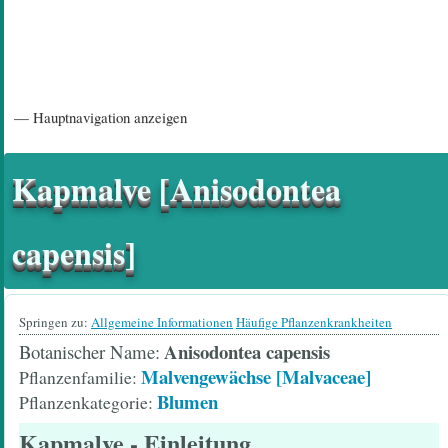
Hauptnavigation
— Hauptnavigation anzeigen
Startseite
Einführungsartikel
Diskussionsforum
Hilfeseiten/ Impressum
Kapmalve [Anisodontea
capensis]
Springen zu:
Allgemeine Informationen
Häufige Pflanzenkrankheiten
Anisodontea capensis
Botanischer Name
Malvengewächse [Malvaceae]
Pflanzenfamilie
Blumen
Pflanzenkategorie
Kapmalve
- Einleitung