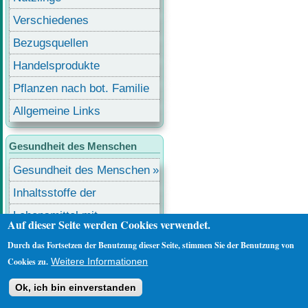
Verschiedenes
Bezugsquellen
Handelsprodukte
Pflanzen nach bot. Familie
Allgemeine Links
Gesundheit des Menschen
Gesundheit des Menschen
Inhaltsstoffe der
Lebensmittel
Lebensmittel mit
Auf dieser Seite werden Cookies verwendet.
Inhaltsstoffen
Durch das Fortsetzen der Benutzung dieser Seite, stimmen Sie der Benutzung von
Benutzermenü
Anmelden
Cookies zu.
Weitere Informationen
Ok, ich bin einverstanden