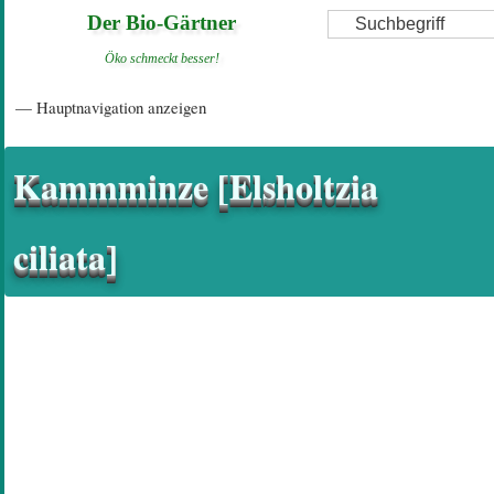
Direkt
Suche
Der Bio-Gärtner
zum
Öko schmeckt besser!
Inhalt
Hauptnavigation
— Hauptnavigation anzeigen
Startseite
Einführungsartikel
Diskussionsforum
Hilfeseiten/ Impressum
Kammminze [Elsholtzia
ciliata]