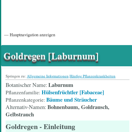
Hauptnavigation
— Hauptnavigation anzeigen
Startseite
Einführungsartikel
Diskussionsforum
Hilfeseiten/ Impressum
Goldregen [Laburnum]
Springen zu:
Allgemeine Informationen
Häufige Pflanzenkrankheiten
Laburnum
Botanischer Name
Hülsenfrüchtler [Fabaceae]
Pflanzenfamilie
Bäume und Sträucher
Pflanzenkategorie
Bohnenbaum, Goldrausch,
Alternativ-Namen
Gelbstrauch
Goldregen
- Einleitung