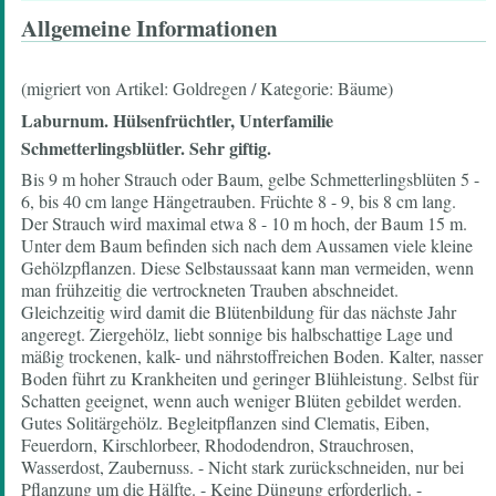
Allgemeine Informationen
(migriert von Artikel: Goldregen / Kategorie: Bäume)
Laburnum.
Hülsenfrüchtler, Unterfamilie
Schmetterlingsblütler. Sehr giftig.
Bis 9 m hoher Strauch oder Baum, gelbe Schmetterlingsblüten 5 -
6, bis 40 cm lange Hängetrauben. Früchte 8 - 9, bis 8 cm lang.
Der Strauch wird maximal etwa 8 - 10 m hoch, der Baum 15 m.
Unter dem Baum befinden sich nach dem Aussamen viele kleine
Gehölzpflanzen. Diese Selbstaussaat kann man vermeiden, wenn
man frühzeitig die vertrockneten Trauben abschneidet.
Gleichzeitig wird damit die Blütenbildung für das nächste Jahr
angeregt. Ziergehölz, liebt sonnige bis halbschattige Lage und
mäßig trockenen, kalk- und nährstoffreichen Boden. Kalter, nasser
Boden führt zu Krankheiten und geringer Blühleistung. Selbst für
Schatten geeignet, wenn auch weniger Blüten gebildet werden.
Gutes Solitärgehölz. Begleitpflanzen sind Clematis, Eiben,
Feuerdorn, Kirschlorbeer, Rhododendron, Strauchrosen,
Wasserdost, Zaubernuss. - Nicht stark zurückschneiden, nur bei
Pflanzung um die Hälfte. - Keine Düngung erforderlich. -