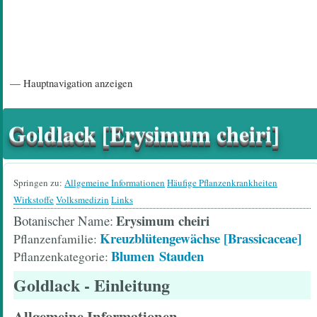
Hauptnavigation
— Hauptnavigation anzeigen
Startseite
Einführungsartikel
Diskussionsforum
Hilfeseiten/ Impressum
Goldlack [Erysimum cheiri]
Springen zu:
Allgemeine Informationen
Häufige Pflanzenkrankheiten
Wirkstoffe
Volksmedizin
Links
Erysimum cheiri
Botanischer Name
Kreuzblütengewächse [Brassicaceae]
Pflanzenfamilie
Blumen
Stauden
Pflanzenkategorie
Goldlack
- Einleitung
Allgemeine Informationen