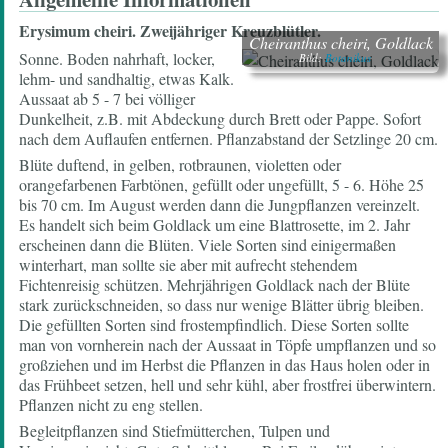
Erysimum cheiri.
Zweijähriger Kreuzblütler.
Cheiranthus cheiri, Goldlack
Sonne. Boden nahrhaft, locker,
Bild:
Botanikus
lehm- und sandhaltig, etwas Kalk.
Aussaat ab 5 - 7 bei völliger
Dunkelheit, z.B. mit Abdeckung durch Brett oder Pappe. Sofort
nach dem Auflaufen entfernen. Pflanzabstand der Setzlinge 20 cm.
Blüte duftend, in gelben, rotbraunen, violetten oder
orangefarbenen Farbtönen, gefüllt oder ungefüllt, 5 - 6. Höhe 25
bis 70 cm. Im August werden dann die Jungpflanzen vereinzelt.
Es handelt sich beim Goldlack um eine Blattrosette, im 2. Jahr
erscheinen dann die Blüten. Viele Sorten sind einigermaßen
winterhart, man sollte sie aber mit aufrecht stehendem
Fichtenreisig schützen. Mehrjährigen Goldlack nach der Blüte
stark zurückschneiden, so dass nur wenige Blätter übrig bleiben.
Die gefüllten Sorten sind frostempfindlich. Diese Sorten sollte
man von vornherein nach der Aussaat in Töpfe umpflanzen und so
großziehen und im Herbst die Pflanzen in das Haus holen oder in
das Frühbeet setzen, hell und sehr kühl, aber frostfrei überwintern.
Pflanzen nicht zu eng stellen.
Begleitpflanzen sind Stiefmütterchen, Tulpen und