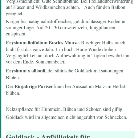
Vergissmeinnicht. Gute Schnittblume. Bei Freilandüberwinterung
auf Hasen und Wildkaninchen achten. - Auch für den Balkon
geeignet.
Karger bis mäßig nährstoffreicher, gut durchlässiger Boden in
sonniger Lage. Auf 20 - 30 cm vereinzeln, Jungpflanzen
entspitzen.
Erysinum linifolium Bowles Mauve.
Buschiger Halbstrauch,
blüht fast das ganze Jahr. 1 m hoch. Harte Winde drohen
Vergänglichkeit an, doch Aufbewahrung in Töpfen bewahrt ihn
vor dem Ende. Sonnenanbeter.
Erysinum x allionii,
der sibirische Goldlack mit sattorangen
Blüten.
Einjährige Pariser
Der
kann bei Aussaat im März im Herbst
blühen.
Nektarpflanze für Hummeln. Blüten und Schoten sind giftig.
Goldlack wird im allgemeinen nicht angerührt von Schnecken.
Goldlack
- Anfälligkeit für