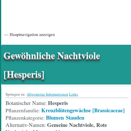
Hauptnavigation
— Hauptnavigation anzeigen
Startseite
Einführungsartikel
Diskussionsforum
Hilfeseiten/ Impressum
Gewöhnliche Nachtviole
[Hesperis]
Springen zu:
Allgemeine Informationen
Links
Hesperis
Botanischer Name
Kreuzblütengewächse [Brassicaceae]
Pflanzenfamilie
Blumen
Stauden
Pflanzenkategorie
Gemeine Nachtviole, Rote
Alternativ-Namen