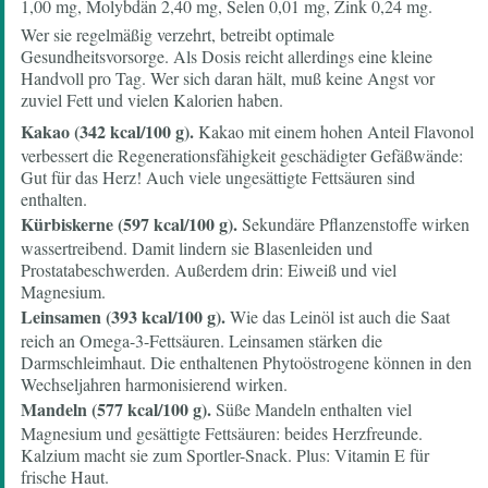
1,00 mg, Molybdän 2,40 mg, Selen 0,01 mg, Zink 0,24 mg.
Wer sie regelmäßig verzehrt, betreibt optimale
Gesundheitsvorsorge. Als Dosis reicht allerdings eine kleine
Handvoll pro Tag. Wer sich daran hält, muß keine Angst vor
zuviel Fett und vielen Kalorien haben.
Kakao (342 kcal/100 g).
Kakao mit einem hohen Anteil Flavonol
verbessert die Regenerationsfähigkeit geschädigter Gefäßwände:
Gut für das Herz! Auch viele ungesättigte Fettsäuren sind
enthalten.
Kürbiskerne (597 kcal/100 g).
Sekundäre Pflanzenstoffe wirken
wassertreibend. Damit lindern sie Blasenleiden und
Prostatabeschwerden. Außerdem drin: Eiweiß und viel
Magnesium.
Leinsamen (393 kcal/100 g).
Wie das Leinöl ist auch die Saat
reich an Omega-3-Fettsäuren. Leinsamen stärken die
Darmschleimhaut. Die enthaltenen Phytoöstrogene können in den
Wechseljahren harmonisierend wirken.
Mandeln (577 kcal/100 g).
Süße Mandeln enthalten viel
Magnesium und gesättigte Fettsäuren: beides Herzfreunde.
Kalzium macht sie zum Sportler-Snack. Plus: Vitamin E für
frische Haut.