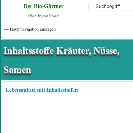
Direkt
Suche
Der Bio-Gärtner
zum
Öko schmeckt besser!
Inhalt
Hauptnavigation
— Hauptnavigation anzeigen
Startseite
Einführungsartikel
Diskussionsforum
Hilfeseiten/ Impressum
Inhaltsstoffe Kräuter, Nüsse,
Samen
Lebensmittel mit Inhaltsstoffen