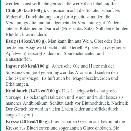
werden, sonst verflüchtigen sich die wertvollen Inhaltsstoffe.
Chili (30 kcal/100 g).
Capsaicin macht die Schoten scharf. Es
fördert die Durchblutung, sorgt für Appetit, stimuliert die
Verdauungssäfte und tut allgemein der Verdauung gut. Zudem
tötet es Bakterien im Darm ab (Ersetzt das Salz). Soll den erhöhten
Blutdruck vermindern.
Essig (14 kcal/100 g).
Man kann ihn aus Wein, Obst oder Reis
herstellen. Essig wirkt leicht antibakteriell. Apfelessig (vergorener
Apfelwein) versorgt zudem mit Spurenelementen und
Ballaststoffen.
Ingwer (80 kcal/100 g).
Ätherische Öle und Harze mit der
Substanz Gingerol geben Ingwer das Aroma und senken den
Cholesterinspiegel. Es hilft auch bei Magenbeschwerden und
Erkältungen.
Knoblauch (143 kcal/100 g).
Das Lauchgewächs hat große
Vorzüge: Es bekämpft Bakterien und Viren und wirkt besser als
manches Antibiotikum. Schützt auch vor Bluthochdruck. Nachteil:
Der Geruch (er wird in vielen Läden leider unterdrückt durch
langes Lagern).
Kresse (40 kcal/100 g).
Ihren scharfen Geschmack bekommt die
Kresse aus Bitterstoffen und sogenannten Glucosinolaten. Sie