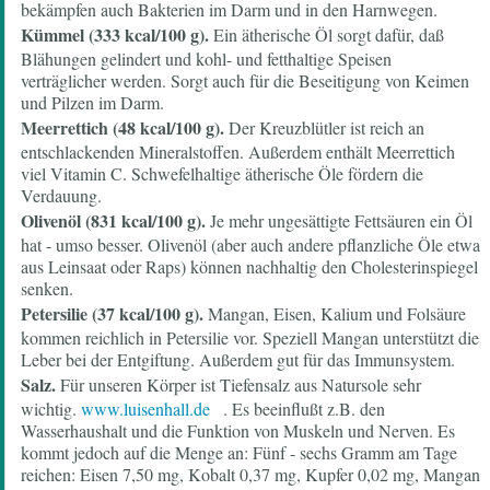
bekämpfen auch Bakterien im Darm und in den Harnwegen.
Kümmel (333 kcal/100 g).
Ein ätherische Öl sorgt dafür, daß
Blähungen gelindert und kohl- und fetthaltige Speisen
verträglicher werden. Sorgt auch für die Beseitigung von Keimen
und Pilzen im Darm.
Meerrettich (48 kcal/100 g).
Der Kreuzblütler ist reich an
entschlackenden Mineralstoffen. Außerdem enthält Meerrettich
viel Vitamin C. Schwefelhaltige ätherische Öle fördern die
Verdauung.
Olivenöl (831 kcal/100 g).
Je mehr ungesättigte Fettsäuren ein Öl
hat - umso besser. Olivenöl (aber auch andere pflanzliche Öle etwa
aus Leinsaat oder Raps) können nachhaltig den Cholesterinspiegel
senken.
Petersilie (37 kcal/100 g).
Mangan, Eisen, Kalium und Folsäure
kommen reichlich in Petersilie vor. Speziell Mangan unterstützt die
Leber bei der Entgiftung. Außerdem gut für das Immunsystem.
Salz.
Für unseren Körper ist Tiefensalz aus Natursole sehr
wichtig.
www.luisenhall.de
. Es beeinflußt z.B. den
Wasserhaushalt und die Funktion von Muskeln und Nerven. Es
kommt jedoch auf die Menge an: Fünf - sechs Gramm am Tage
reichen: Eisen 7,50 mg, Kobalt 0,37 mg, Kupfer 0,02 mg, Mangan