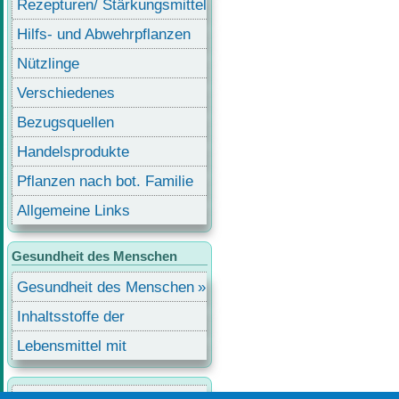
Rezepturen/ Stärkungsmittel
Hilfs- und Abwehrpflanzen
Nützlinge
Verschiedenes
Bezugsquellen
Handelsprodukte
Pflanzen nach bot. Familie
Allgemeine Links
Gesundheit des Menschen
Gesundheit des Menschen
Inhaltsstoffe der
Lebensmittel
Lebensmittel mit
Inhaltsstoffen
Benutzermenü