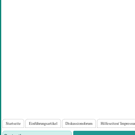
Direkt
zum
Inhalt
Hauptnavigation
Startseite
Einführungsartikel
Diskussionsforum
Hilfeseiten/ Impress